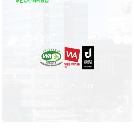
개인정보처리방침
이메일무단수집거
부
(새 창 열림)
대학정보공시
유튜브 새
인스
02713 서울시 성북구 서경로 124 (정릉동 16-1)
대표 전화번호
02-940-7114
상황실 전화번호
02-940-7047
(*긴급상황발생시)
© Seokyeong university. All rights reserved