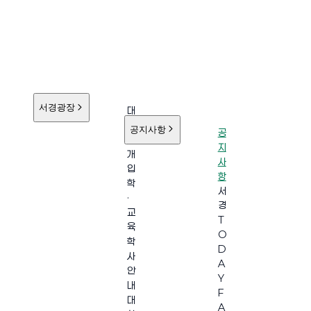
서경광장
대
학
공지사항
공
소
지
개
사
입
항
학
서
·
경
교
T
육
O
학
D
사
A
안
Y
내
F
대
A