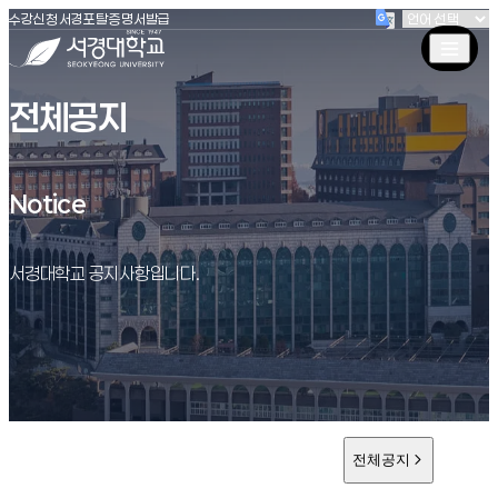
(새창 열림)
(새창 열림)
(새창 열림)
서경대학교
수강신청
서경포탈
증명서발급
전체공지
Notice
Notice
서경대학교 공지사항입니다.
전체공지