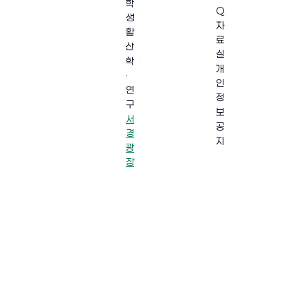
학
Q
생
자
활
료
산
실
학
개
·
인
연
정
구
보
서
공
경
지
광
장
·