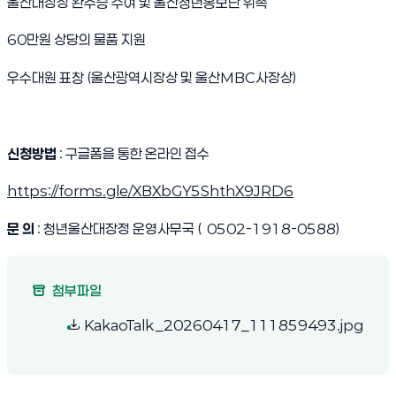
울산대장정 완주증 수여 및 울산청년홍보단 위촉
60만원 상당의 물품 지원
우수대원 표창 (울산광역시장상 및 울산MBC사장상)
신청방법
: 구글폼을 통한 온라인 접수
https://forms.gle/XBXbGY5ShthX9JRD6
문 의
: 청년울산대장정 운영사무국 ( 0502-1918-0588)
첨부파일
(새 창
KakaoTalk_20260417_111859493.jpg