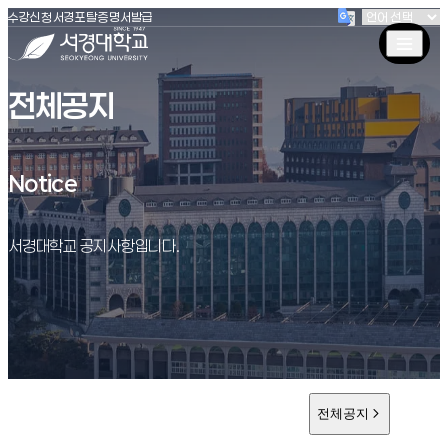
(새창 열림)
(새창 열림)
(새창 열림)
서경대학교
수강신청
서경포탈
증명서발급
전체공지
Notice
Notice
서경대학교 공지사항입니다.
전체공지