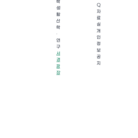
학
Q
생
자
활
료
산
실
학
개
·
인
연
정
구
보
서
공
경
지
광
장
·