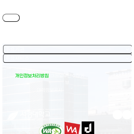
목록
주요기관
주요서비스
개인정보처리방침
이메일무단수집거
부
(새 창 열림)
대학정보공시
유튜브 새
인스