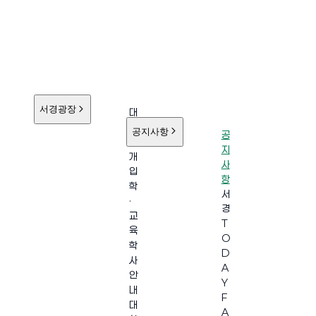
서경광장
대
학
공지사항
공
소
지
개
사
입
항
학
서
·
경
교
T
육
O
학
D
사
A
안
Y
내
F
대
A