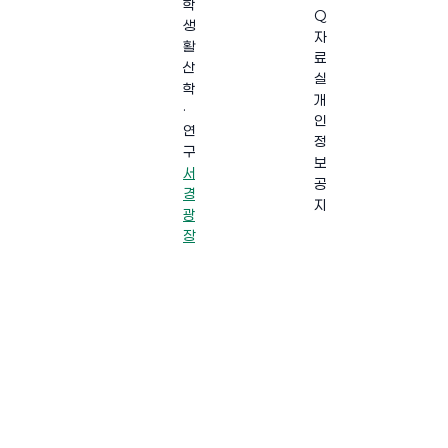
학
Q
생
자
활
료
산
실
학
개
·
인
연
정
구
보
서
공
경
지
광
장
·