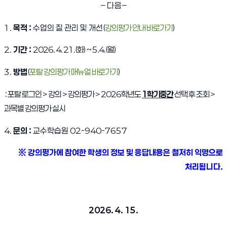
–
다 음
–
(새 창 열림)
1.
목적 :
수업의 질 관리 및 개선
(
강의평가 안내 바로가기
)
2.
기간 :
2026. 4. 21.(화) ~ 5.4.(월)
(새 창 열림)
3.
방법
(
포탈 강의평가 매뉴얼 바로가기
)
:
포탈 로그인 > 강의 > 강의평가 >
2026학년도
1학기중간
선택 후 조회 >
과목별 강의평가 실시
4.
문의 :
교수학습원
02-940-7657
※ 강의평가에 참여한 학생의 정보 및 응답내용은 철저히 익명으로
처리됩니다.
2026. 4. 15.