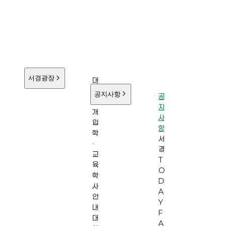
서경광장
대
학
공지사항
공
소
지
개
사
입
항
학
서
·
경
교
T
육
O
학
D
사
A
안
Y
내
F
대
A