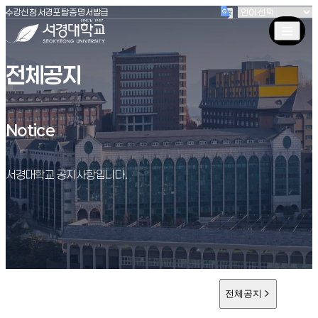
(새창 열림)
(새창 열림)
(새창 열림)
서경대학교
수강신청
서경포탈
증명서발급
전체공지
Notice
Notice
서경대학교 공지사항입니다.
전체공지