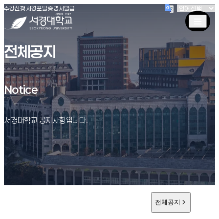
(새창 열림)
(새창 열림)
(새창 열림)
서경대학교
수강신청
서경포탈
증명서발급
전체공지
Notice
Notice
서경대학교 공지사항입니다.
전체공지