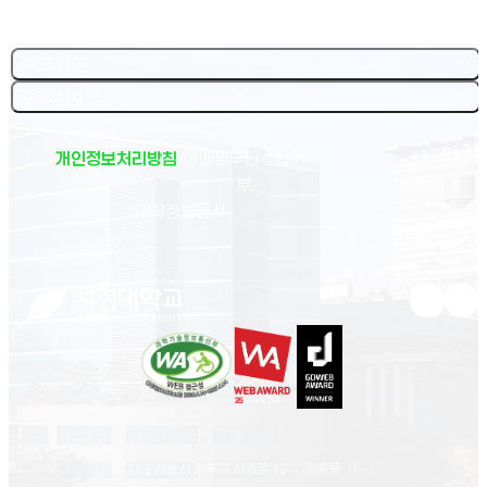
주요기관
주요서비스
개인정보처리방침
이메일무단수집거
부
(새 창 열림)
대학정보공시
유튜브 새
인스
02713 서울시 성북구 서경로 124 (정릉동 16-1)