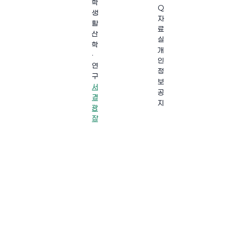
학
Q
생
자
활
료
산
실
학
개
·
인
연
정
구
보
서
공
경
지
광
장
·