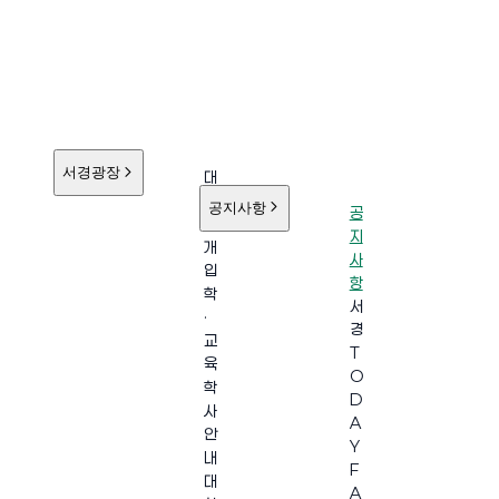
서경광장
대
학
공지사항
공
소
지
개
사
입
항
학
서
·
경
교
T
육
O
학
D
사
A
안
Y
내
F
대
A