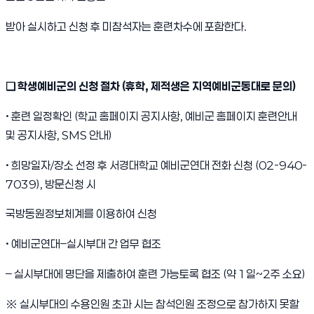
받아 실시하고 신청 후 미참석자는 훈련차수에 포함한다
.
❑
학생예비군의 신청 절차
(
휴학
,
제적생은 지역예비군동대로 문의
)
•
훈련 일정확인
(
학교 홈페이지 공지사항
,
예비군 홈페이지 훈련안내
및 공지사항
, SMS
안내
)
•
희망일자
/
장소 선정 후 서경대학교 예비군연대 전화 신청
(02-940-
7039),
방문신청 시
국방동원정보체계를 이용하여 신청
•
예비군연대
–
실시부대 간 업무 협조
–
실시부대에 명단을 제출하여 훈련 가능토록 협조
(
약
1
일
~2
주 소요
)
※
실시부대의 수용인원 초과 시는 참석인원 조정으로 참가하지 못할