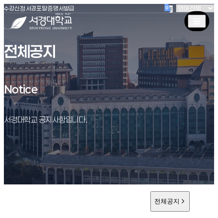
(새창 열림)
(새창 열림)
(새창 열림)
서경대학교
수강신청
서경포탈
증명서발급
전체공지
Notice
Notice
서경대학교 공지사항입니다.
전체공지