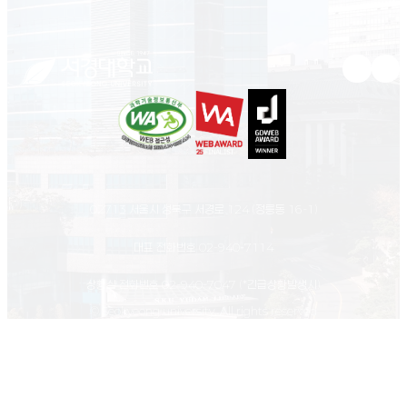
유튜브 새
인스
02713 서울시 성북구 서경로 124 (정릉동 16-1)
대표 전화번호
02-940-7114
상황실 전화번호
02-940-7047
(*긴급상황발생시)
© Seokyeong university. All rights reserved