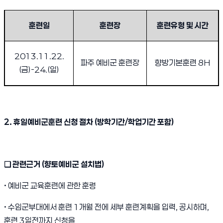
2013년도 11월 휴일예비군훈련 안내 3
훈련일
훈련장
훈련유형 및 시간
2013.11.22.
파주 예비군 훈련장
향방기본훈련
8H
(
금
)-24.(
일
)
2.
휴일예비군훈련 신청 절차
(
방학기간
/
학업기간 포함
)
❑
관련근거
(
향토예비군 설치법
)
•
예비군 교육훈련에 관한 훈령
•
수임군부대에서 훈련
1
개월 전에 세부 훈련계획을 입력
,
공시하며
,
훈련
3
일전까지 신청을