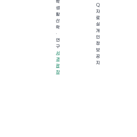
학
Q
생
자
활
료
산
실
학
개
·
인
연
정
구
보
서
공
경
지
광
장
·