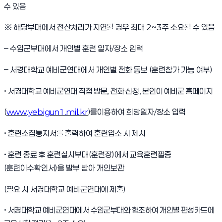
수 있음
※
해당부대에서 전산처리가 지연될 경우 최대
2~3
주 소요될 수 있음
–
수임군부대에서 개인별 훈련 일자
/
장소 입력
–
서경대학교 예비군연대에서 개인별 전화 통보
(
훈련참가 가능 여부
)
•
서경대학교 예비군연대 직접 방문
,
전화 신청
,
본인이 예비군 홈페이지
(
www.yebigun1.mil.kr
)
를
이용하여 희망일자
/
장소 입력
•
훈련소집통지서를 출력하여 훈련입소 시 제시
•
훈련 종료 후 훈련실시부대
(
훈련장
)
에서 교육훈련필증
(
훈련이수확인서
)
을 발부 받아 개인보관
(
필요 시 서경대학교 예비군연대에 제출
)
•
서경대학교 예비군연대에서 수임군부대와 협조하여 개인별 편성카드에