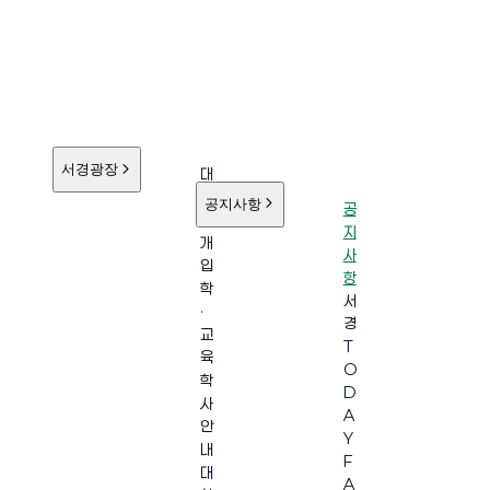
서경광장
대
학
공지사항
공
소
지
개
사
입
항
학
서
·
경
교
T
육
O
학
D
사
A
안
Y
내
F
대
A