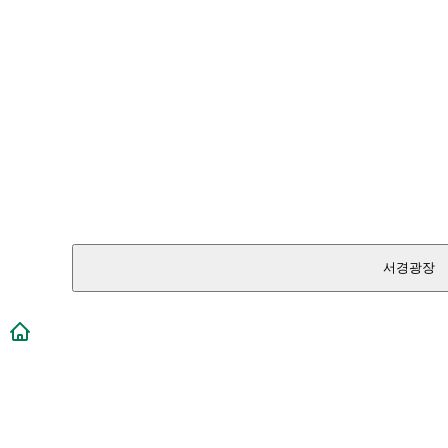
서경광장
메인페이지로 이동