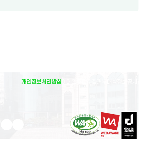
(
개인정보처리방침
이메일무단수집거부
대학정보공시
)
유튜브 새 창으로 열림
인스타그램 새 창으로 열림