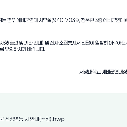
하는 경우 예비군연대 사무실
(940-7039,
청운관
3
층 예비군연대
)
사항
(
훈련 및 기타 안내
)
및 전자 소집통지서 전달이 원활히 이루어질 
도록 유의하시기 바랍니다
.
서경대학교 예비군연대장
(새 창 열림)
 신상변동 시 안내(수정).hwp