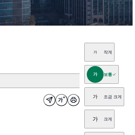
작게
가
가
보통
가
조금 크게
가
크게