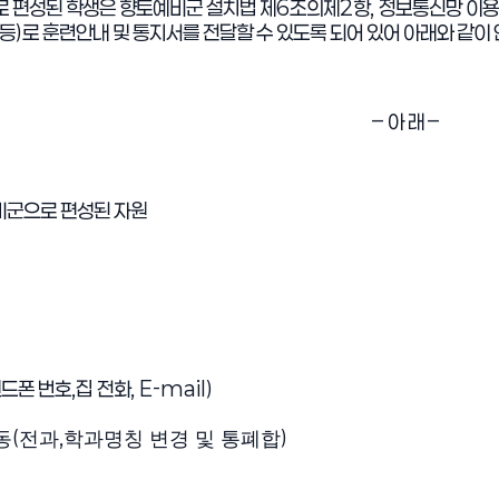
 편성된 학생은 향토예비군 설치법 제
6
조의제
2
항
,
정보통신망 이용촉
등
)
로 훈련안내 및 통지서를 전달할 수 있도록 되어 있어 아래와 같
–
아 래
–
비군으로 편성된 자원
드폰 번호
,집
전화
, E-mail)
(
,
)
동
전과
학과명칭 변경 및 통폐합