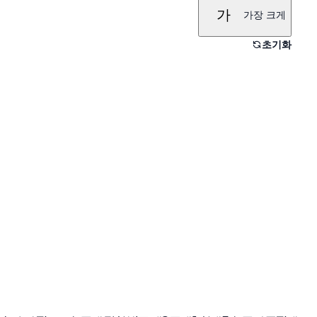
가
가장 크게
초기화