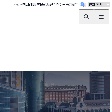
(새창 열림)
(새창 열림)
(새창 열림)
(새창 열림)
(새창 열림)
수강신청
서경포탈
학술정보관
발전기금
증명서발급