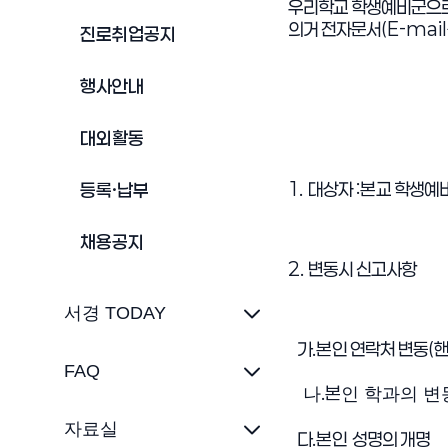
우리학교 학생예비군으로
의거 전자문서
(E-mail
진로취업공지
행사안내
대외활동
1. 대상자
:본
교 학생예
등록·납부
채용공지
2.
변동시 신고사항
서경 TODAY
가
.본
인 연락처 변동
(
핸
FAQ
.본
나
인 학과의 변
자료실
다
.본인
성명의 개명