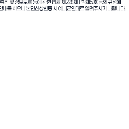
진 및 정보보호 등에 관한 법률 제
2
조제
1
항제
5
호 등의 규정에
이 안내를 하오니 본인신상변동 시 예비군연대로 알려주시기 바랍니다
.