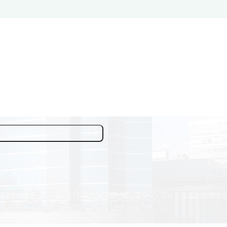
대표 전화번호
02-940-7114
상황실 전화번호
02-940-7047
(*긴급상황발생시