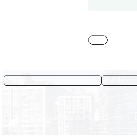
목록
주요기관
주요서비스
02713 서울시 성북구 서경로 124 (정릉동 16-1)
© Seokyeong university. All rights reserved