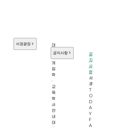
서경광장
대
학
공지사항
공
소
지
개
사
입
항
학
서
·
경
교
T
육
O
학
D
사
A
안
Y
내
F
대
A