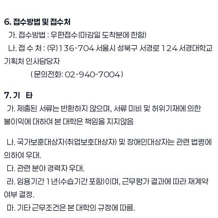
6. 접수방법 및 접수처
가. 접수방법 : 우편접수(마감일 도착분에 한함)
나. 접 수 처 : (우)136-704 서울시 성북구 서경로 124 서경대학교
기획처 인사담당자
( 문의전화: 02-940-7004 )
7. 기 타
가. 제출된 서류는 반환하지 않으며, 서류 미비 및 허위기재에 의한
불이익에 대하여 본 대학은 책임을 지지않음
나. 국가보훈대상자(취업보호대상자) 및 장애인대상자는 관련 법령에
의하여 우대.
다. 관련 분야 경력자 우대.
라. 임용기간 1년(수습기간 포함)이며, 근무평가 결과에 따라 재계약
여부 결정.
마. 기타 근무조건은 본 대학의 규정에 따름.