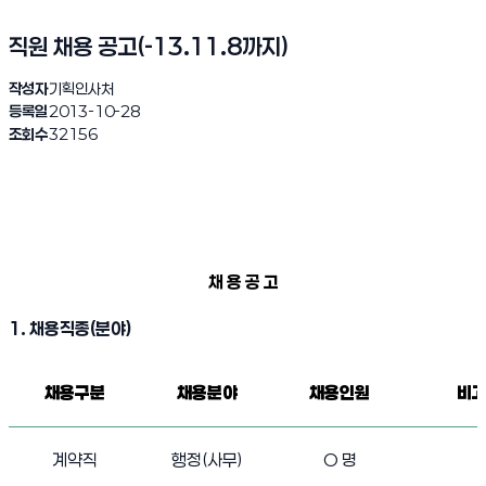
직원 채용 공고(-13.11.8까지)
작성자
기획인사처
등록일
2013-10-28
조회수
32156
채 용 공 고
1. 채용직종(분야)
직원 채용 공고(-13.11.8까지)
채용구분
채용분야
채용인원
비
계약직
행정(사무)
O 명