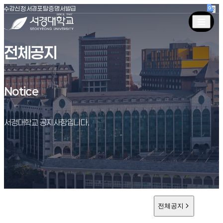
(새창 열림)
(새창 열림)
(새창 열림)
서경대학교
수강신청
서경포탈
증명서발급
전체공지
Notice
Notice
서경대학교 공지사항입니다.
전체공지