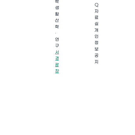
학
Q
생
자
활
료
산
실
학
개
·
인
연
정
구
보
서
공
경
지
광
장
·