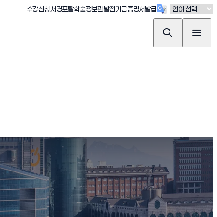
(새창 열림)
(새창 열림)
(새창 열림)
(새창 열림)
(새창 열림)
수강신청
서경포탈
학술정보관
발전기금
증명서발급