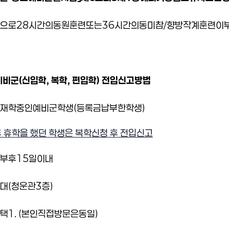
으로
28
시간의
동원훈련
또는
36
시간의
동미참
/
향방작계
훈련이
예비군
(
신입학
,
복학
,
편입학
)
전입신고
방법
재학중인
예비군
학생
(
등록금
납부한
학생
)
후 휴학을 했던 학생은 복학신청 후 전입신고
부
후
15
일
이내
대
(
청운관
3
층
)
택
1. (
본인
직접
방문은
동일
)