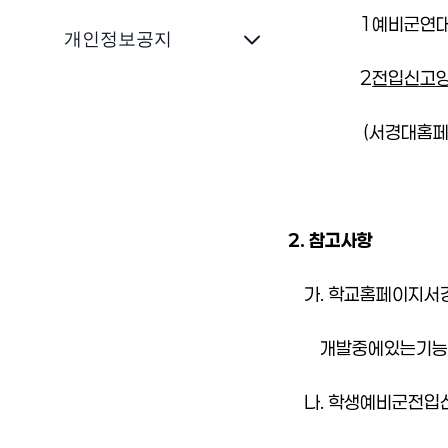
1
예비군연
개인정보공지
2
전입신고
(
서경대
홈
2.
참고사항
가
.
학교
홈페이지
서
개발
중에
있는
기능
나
.
학생예비군
전입