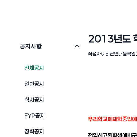
2013년도 
공지사항
작성자
예비군연대
등록일
전체공지
일반공지
학사공지
FYP공지
우리학교에
재학중인
예
장학공지
전입신고
된
학생예비군