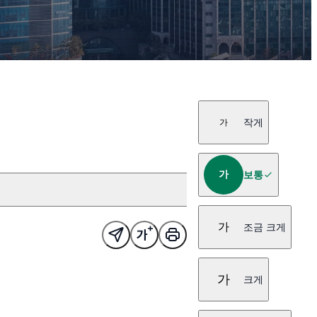
작게
가
가
보통
가
조금 크게
가
크게