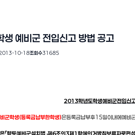
학생 예비군 전입신고 방법 공고
2013-10-18
조회수
31685
2013
학년도
학생
예비군
전입신
비군
학생
(
등록금
납부한
학생
)
은
등록금
납부
후
15
일
이내에
예비
은
「향토예비군
설치법」제
6
조의
3
제
1
항에
의거
방침보류자로
편