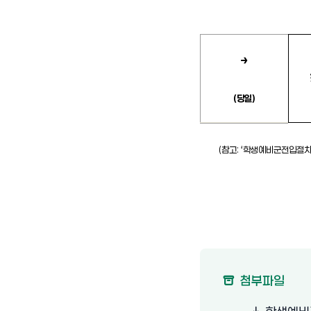
→
(
당일
)
2013년도 학생 예비군 
(
참고
:
‘
학생
예비군
전입
절
첨부파일