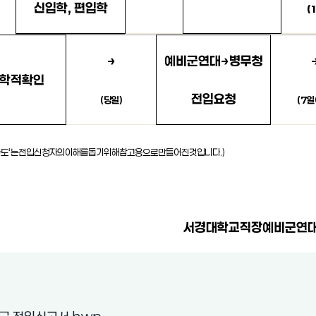
신입학
,
편입학
(
2013년도 학생 예비군 전입신고 방법 공고 1
→
예비군연대
→
병무청
학적
확인
전입요청
(
당일
)
(7
일
전입신고 방법 공고 2
차도
‘
는
전입
신청자의
이해를
돕기
위해
참고용으로
만들어진
것입니다
.)
서경대학교
직장예비군
연