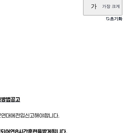
가
가장 크게
초기화
고
방법
공고
군연대에
전입신고
해야
합니다
.
성되어
연
8
시간
훈련을
받게
됩니다
.