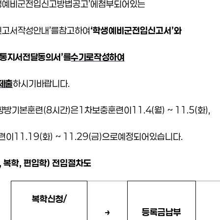
생예비군
전입신고
방법
공고
’
에
첨부되어
있는
신고서
작성
안내
’
를
참고하여
‘
학생예비군
전입신고서
’
와
통지서
전달
동의서
’
를
수기로
작성
하여
제출
하시기
바랍니다
.
향방기본훈련
(8
시간
)
은
1
차
보충훈련이
11.4(월
) ~ 11.5(
화
),
련이
11.19(
화
) ~ 11.29(
금
)
으로
예정되어
있습니다
.
,
복학
,
편입학
)
전입
절차도
복학
신청
/
→
등록금
납부