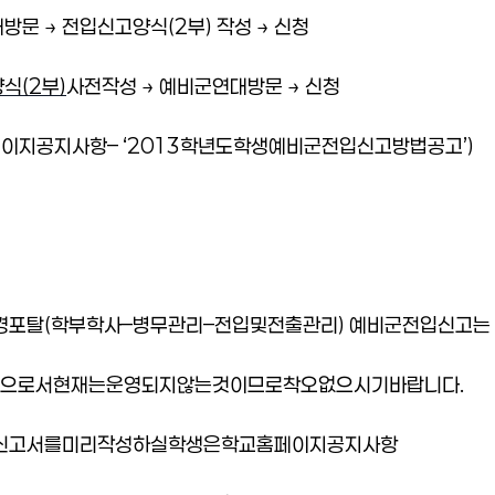
대
방문
→
전입신고
양식
(2
부
)
작성
→
신청
양식
(2
부
)
사전
작성
→
예비군연대
방문
→
신청
페이지
공지사항
–
‘
2013
학년도
학생
예비군
전입신고
방법
공고
’
)
경포탈
(
학부학사
–
병무관리
–
전입
및
전출관리
)
예비군
전입신고는
으로서
현재는
운영되지
않는
것이므로
착오
없으시기
바랍니다
.
신고서를
미리
작성하실
학생은
학교
홈페이지
공지사항