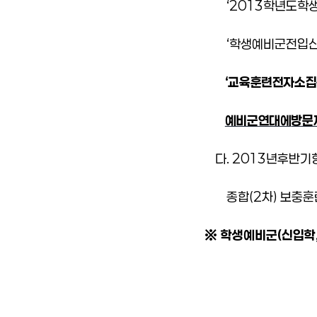
‘
2013
학년도
학
‘
학생예비군
전입
‘
교육훈련
전자
소집
예비군연대에
방문
다
. 2013
년
후반기
종합
(2
차
)
보충훈
※
학생
예비군
(
신입학