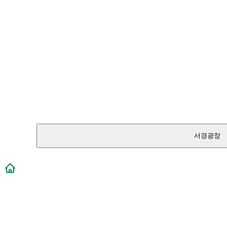
서경광장
메인페이지로 이동