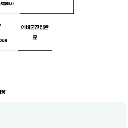
15
일
이내
)
→
예비군
전입
완
료
이내
)
대장