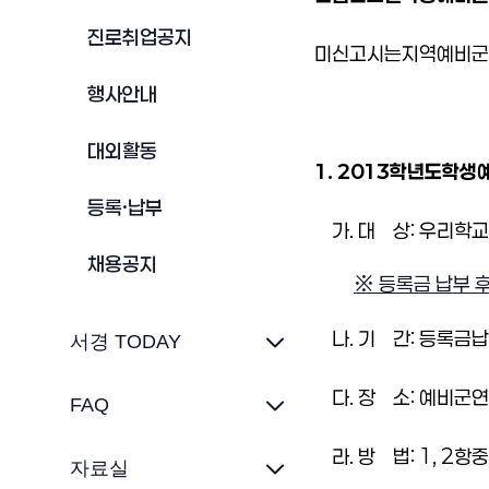
진로취업공지
미신고시는
지역예비군
행사안내
대외활동
1. 2013
학년도
학생
등록·납부
가
.
대
상
:
우리학교
채용공지
※
등록금 납부 
나
.
기
간
:
등록금
납
서경 TODAY
다
.
장
소
:
예비군연
FAQ
라
.
방
법
:
1
,
2
항
중
자료실