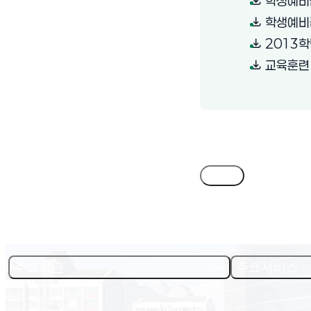
학생예비
학생예비군
2013학
교육훈련 
목록
주요기관
주요서비스