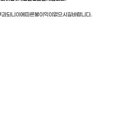
부과되니
이에
따른
불이익이
없으시길
바랍니다
.