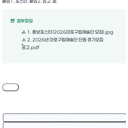
붙임1. 포스터. 붙임2. 공고. 끝.
첨부파일
(새 창 
1. 홍보포스터(2026마포구립예술단 모집).jpg
2. 2026년 마포구립예술단 단원 정기모집
(새 창 열림)
공고.pdf
목록
주요기관
주요서비스