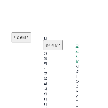
서경광장
대
학
공지사항
공
소
지
개
사
입
항
학
서
·
경
교
T
육
O
학
D
사
A
안
Y
내
F
대
A