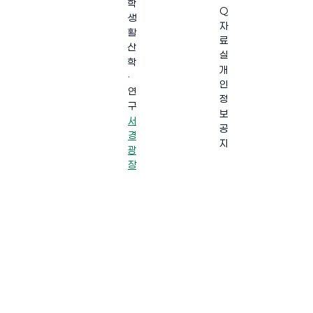
학
Q
생
자
활
료
산
실
학
개
·
인
연
정
구
보
서
공
경
지
광
장
·