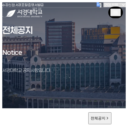
(새창 열림)
(새창 열림)
(새창 열림)
서경대학교
수강신청
서경포탈
증명서발급
전체공지
Notice
Notice
서경대학교 공지사항입니다.
전체공지