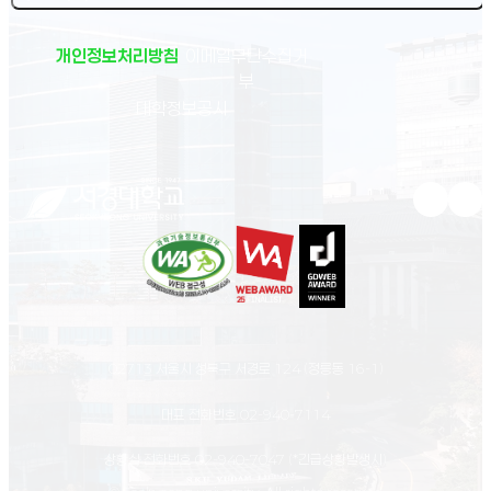
개인정보처리방침
이메일무단수집거
부
(새 창 열림)
대학정보공시
유튜브 새
인스
02713 서울시 성북구 서경로 124 (정릉동 16-1)
대표 전화번호
02-940-7114
상황실 전화번호
02-940-7047
(*긴급상황발생시)