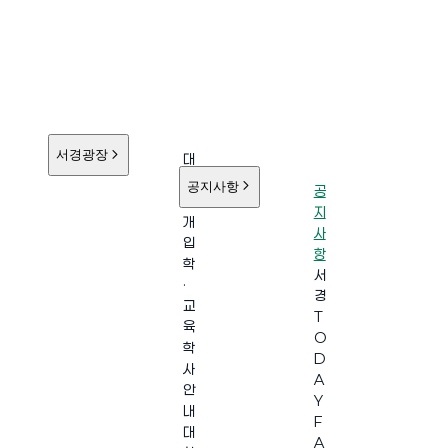
서경광장
대
학
공지사항
공
소
지
개
사
입
항
학
서
·
경
교
T
육
O
학
D
사
A
안
Y
내
F
대
A