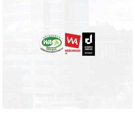
(새 창 열림)
대학정보공시
유튜브 새
인스
02713 서울시 성북구 서경로 124 (정릉동 16-1)
대표 전화번호
02-940-7114
상황실 전화번호
02-940-7047
(*긴급상황발생시)
© Seokyeong university. All rights reserved