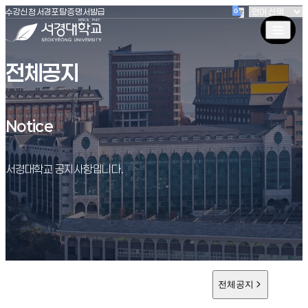
(새창 열림)
(새창 열림)
(새창 열림)
서경대학교
수강신청
서경포탈
증명서발급
전체공지
Notice
Notice
서경대학교 공지사항입니다.
전체공지