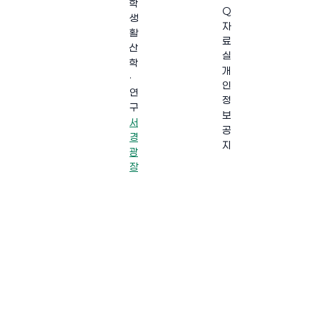
학
Q
생
자
활
료
산
실
학
개
·
인
연
정
구
보
서
공
경
지
광
장
·