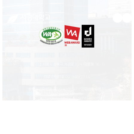
유튜브 새
인스
02713 서울시 성북구 서경로 124 (정릉동 16-1)
대표 전화번호
02-940-7114
상황실 전화번호
02-940-7047
(*긴급상황발생시)
© Seokyeong university. All rights reserved