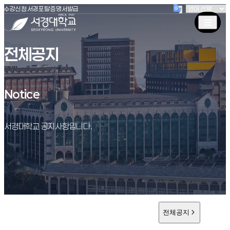
(새창 열림)
(새창 열림)
(새창 열림)
서경대학교
수강신청
서경포탈
증명서발급
전체공지
Notice
Notice
서경대학교 공지사항입니다.
전체공지