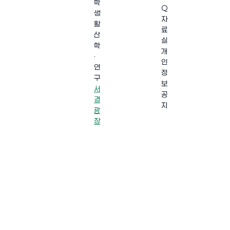
학
Q
생
자
활
료
산
실
학
개
·
인
연
정
구
보
서
공
경
지
광
장
·