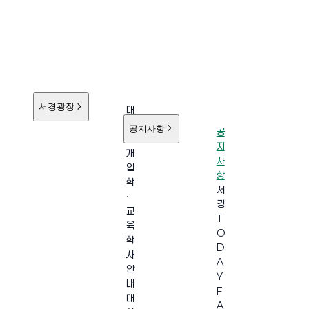
서경광장
대
학
공지사항
공
소
지
개
사
입
항
학
서
·
경
교
T
육
O
학
D
사
A
안
Y
내
F
대
A