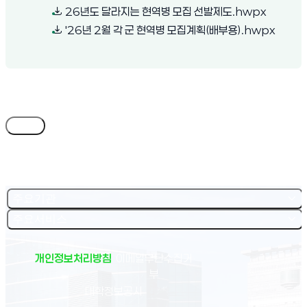
(새 창 열
26년도 달라지는 현역병 모집 선발제도.hwpx
(새 창 
'26년 2월 각 군 현역병 모집계획(배부용).hwpx
목록
주요기관
주요서비스
개인정보처리방침
이메일무단수집거
부
(새 창 열림)
대학정보공시