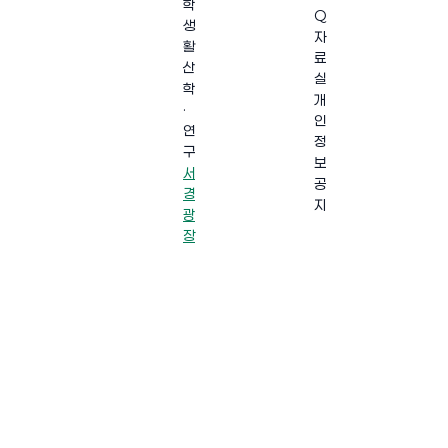
학
Q
생
자
활
료
산
실
학
개
·
인
연
정
구
보
서
공
경
지
광
장
·