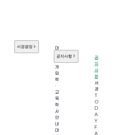
서경광장
대
학
공지사항
공
소
지
개
사
입
항
학
서
·
경
교
T
육
O
학
D
사
A
안
Y
내
F
대
A