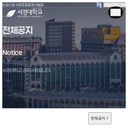
(새창 열림)
(새창 열림)
(새창 열림)
서경대학교
수강신청
서경포탈
증명서발급
전체공지
Notice
Notice
서경대학교 공지사항입니다.
전체공지