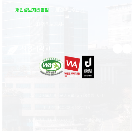
개인정보처리방침
이메일무단수집거
부
(새 창 열림)
대학정보공시
유튜브 새
인스
02713 서울시 성북구 서경로 124 (정릉동 16-1)
대표 전화번호
02-940-7114
상황실 전화번호
02-940-7047
(*긴급상황발생시)
© Seokyeong university. All rights reserved