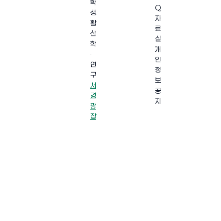
학
Q
생
자
활
료
산
실
학
개
·
인
연
정
구
보
서
공
경
지
광
장
·