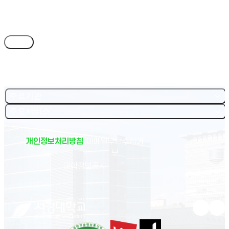
목록
주요기관
주요서비스
개인정보처리방침
이메일무단수집거
부
(새 창 열림)
대학정보공시
유튜브 새
인스