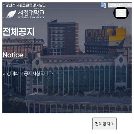
(새창 열림)
(새창 열림)
(새창 열림)
서경대학교
수강신청
서경포탈
증명서발급
전체공지
Notice
Notice
서경대학교 공지사항입니다.
전체공지