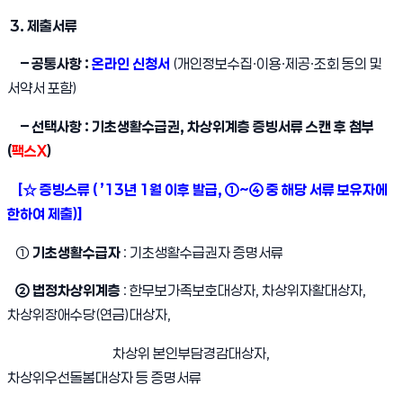
3. 제출서류
– 공통사항 :
온라인 신청서
(개인정보수집ㆍ이용ㆍ제공ㆍ조회 동의 및
서약서 포함)
– 선택사항 : 기초생활수급권, 차상위계층 증빙서류 스캔 후 첨부
(
팩스X
)
[☆ 증빙스류 ( ’13년 1월 이후 발급, ①~④ 중 해당 서류 보유자에
한하여 제출)]
①
기초생활수급자
: 기초생활수급권자 증명서류
② 법정차상위계층
: 한무보가족보호대상자, 차상위자활대상자,
차상위장애수당(연금)대상자,
차상위 본인부담경감대상자,
차상위우선돌봄대상자 등 증명서류