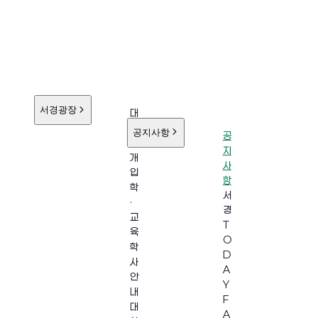
서경광장
대
학
공지사항
공
소
지
개
사
입
항
학
서
·
경
교
T
육
O
학
D
사
A
안
Y
내
F
대
A