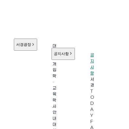
서경광장
대
학
공지사항
공
소
지
개
사
입
항
학
서
·
경
교
T
육
O
학
D
사
A
안
Y
내
F
대
A