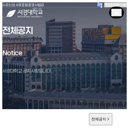
(새창 열림)
(새창 열림)
(새창 열림)
서경대학교
수강신청
서경포탈
증명서발급
전체공지
Notice
Notice
서경대학교 공지사항입니다.
전체공지