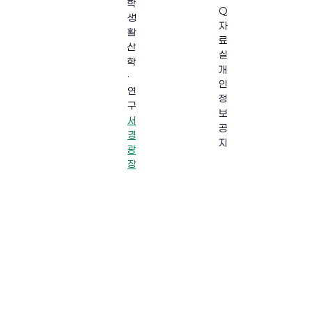
학
Q
생
자
활
료
산
실
학
개
·
인
연
정
구
보
서
공
경
지
광
장
·