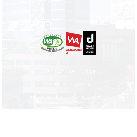
유튜브 새
인스
02713 서울시 성북구 서경로 124 (정릉동 16-1)
대표 전화번호
02-940-7114
상황실 전화번호
02-940-7047
(*긴급상황발생시)
© Seokyeong university. All rights reserved