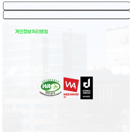
주요기관
주요서비스
개인정보처리방침
이메일무단수집거
부
(새 창 열림)
대학정보공시
유튜브 새
인스
02713 서울시 성북구 서경로 124 (정릉동 16-1)
대표 전화번호
02-940-7114