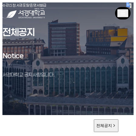
(새창 열림)
(새창 열림)
(새창 열림)
서경대학교
수강신청
서경포탈
증명서발급
전체공지
Notice
Notice
서경대학교 공지사항입니다.
전체공지