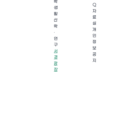
학
Q
생
자
활
료
산
실
학
개
·
인
연
정
구
보
서
공
경
지
광
장
·