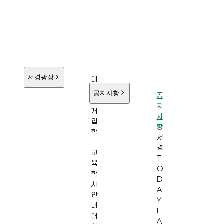
서경광장
대
학
공지사항
공
소
지
개
사
입
항
학
서
·
경
교
T
육
O
학
D
사
A
안
Y
내
F
대
A