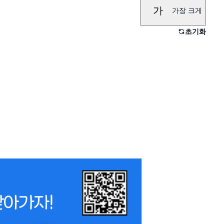
가
가장 크게
초기화