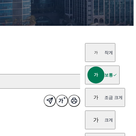
작게
가
가
보통
가
조금 크게
가
크게