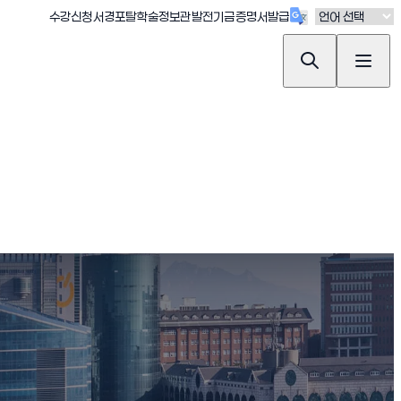
(새창 열림)
(새창 열림)
(새창 열림)
(새창 열림)
(새창 열림)
수강신청
서경포탈
학술정보관
발전기금
증명서발급