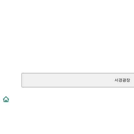
서경광장
메인페이지로 이동