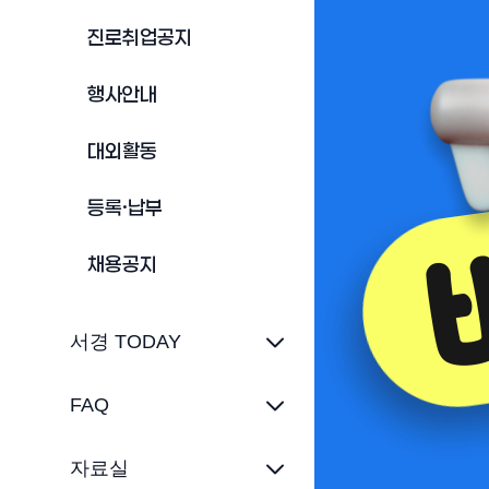
진로취업공지
행사안내
대외활동
등록·납부
채용공지
서경 TODAY
FAQ
자료실