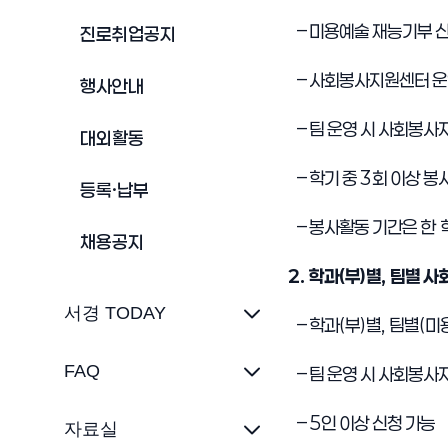
–
미용예술 재능기부 신
진로취업공지
–
사회봉사지원센터 운
행사안내
–
팀 운영 시 사회봉사
대외활동
–
학기 중
3
회 이상 봉
등록·납부
–
봉사활동 기간은
한
채용공지
2.
학과
(
부
)
별
,
팀별 사
서경 TODAY
–
학과
(
부
)
별
,
팀별
(
미
FAQ
–
팀 운영 시 사회봉사
–
5
인 이상 신청 가능
자료실