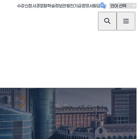
(새창 열림)
(새창 열림)
(새창 열림)
(새창 열림)
(새창 열림)
수강신청
서경포탈
학술정보관
발전기금
증명서발급