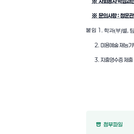
※
사회봉사 학점과
※
문의사항
:
청운관
붙 임
1.
학과(부)별,
2.
미용예술 재능기부
3.
지출영수증 제출
첨부파일