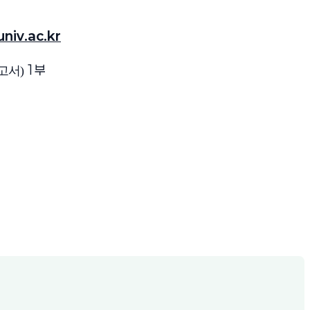
niv.ac.kr
1
부
고서)