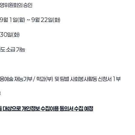
영위원회의 승인
9
월
1
일
(
월
) ~ 9
월
22
일
(
화
)
30
일
(
화
)
동도 소급 가능
용예술 재능기부
/
학과
(
부
)
및 팀별 사회봉사활동 신청서
1
부
부
들 대상으로 개인정보 수집이용 동의서 수집 예정