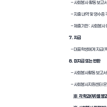
–
사회봉사 활동 보고
–
지출 내역 및 영수증 
–
제출기한
:
사회봉사 
7.
지급
–
대표학생에게 지급
(
8.
미지급 또는 반환
–
사회봉사활동 보고서
–
사회봉사지원센터 운
※
각 학과
(
부
)
별 방