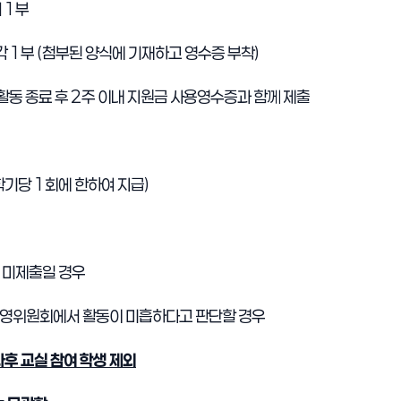
서
1
부
각
1
부
(
첨부된 양식에 기재하고 영수증 부착
)
활동 종료 후
2
주 이내 지원금 사용영수증과 함께 제출
학기당
1
회에 한하여 지급
)
 미제출일 경우
영위원회에서 활동이 미흡하다고 판단할 경우
과후 교실 참여 학생 제외