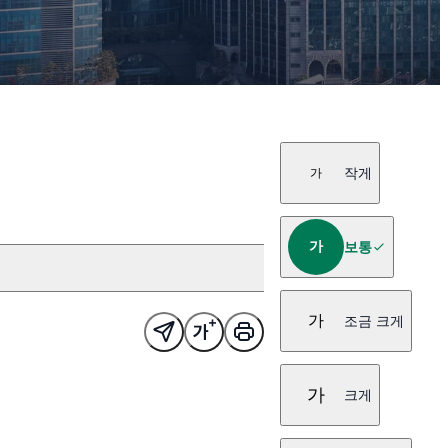
작게
가
가
보통
가
조금 크게
가
크게