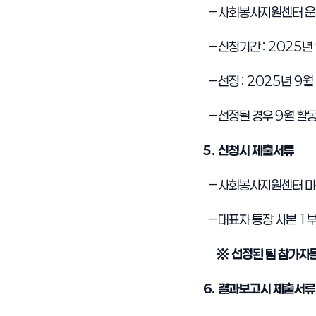
–
사회봉사지원센터 운
–
신청기간
:
2025
년
–
선정
:
2025
년
9
월
–
선정될 경우
9
월 활
5.
신청시 제출서류
–
사회봉사지원센터 미
–
대표자 통장 사본
1
※ 선정된 팀 참가자
6.
결과보고시 제출서류