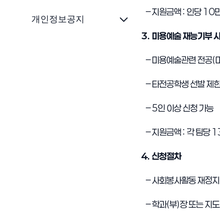
–
지원금액
:
인당
10
개인정보공지
3.
미용예술 재능기부 
–
미용예술관련 전공
(
–
타전공학생 선발 제
–
5
인 이상 신청 가능
–
지원금액
:
각 팀당
1
4.
신청절차
–
사회봉사활동 재정지
–
학과
(
부
)
장 또는 지도