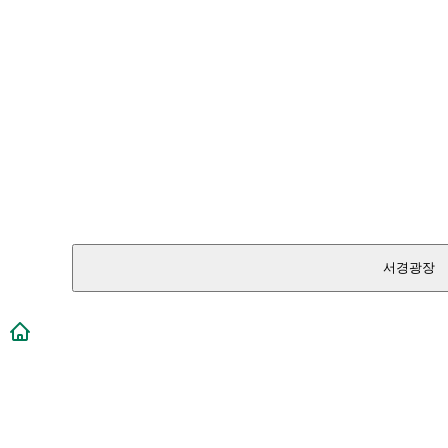
서경광장
메인페이지로 이동