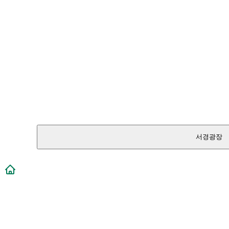
서경광장
메인페이지로 이동