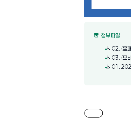
첨부파일
02. (
03. (
01. 2
목록