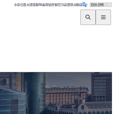
(새창 열림)
(새창 열림)
(새창 열림)
(새창 열림)
(새창 열림)
수강신청
서경포탈
학술정보관
발전기금
증명서발급