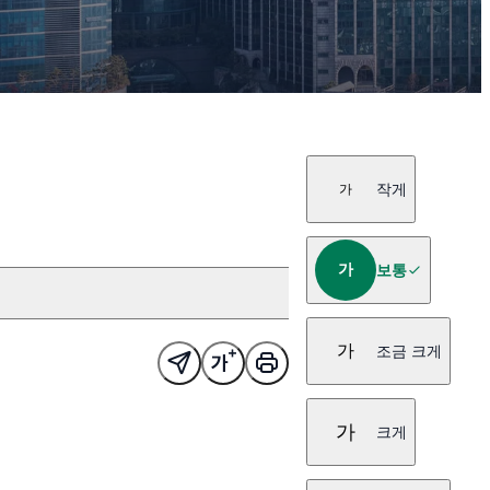
작게
가
가
보통
가
조금 크게
가
크게