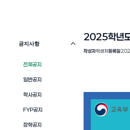
2025학년도
공지사항
작성자
학생처
등록일
202
전체공지
일반공지
학사공지
FYP공지
장학공지