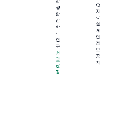
학
Q
생
자
활
료
산
실
학
개
·
인
연
정
구
보
서
공
경
지
광
장
·