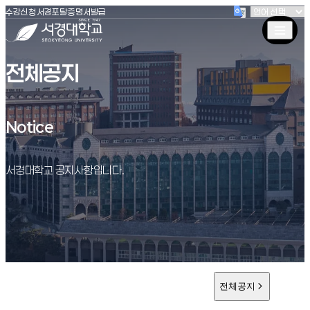
(새창 열림)
(새창 열림)
(새창 열림)
서경대학교
수강신청
서경포탈
증명서발급
전체공지
Notice
Notice
서경대학교 공지사항입니다.
전체공지