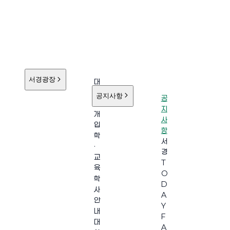
서경광장
대
학
공지사항
공
소
지
개
사
입
항
학
서
·
경
교
T
육
O
학
D
사
A
안
Y
내
F
대
A