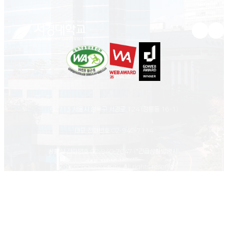
유튜브 새
인스
02713 서울시 성북구 서경로 124 (정릉동 16-1)
대표 전화번호
02-940-7114
상황실 전화번호
02-940-7047
(*긴급상황발생시)
© Seokyeong university. All rights reserved