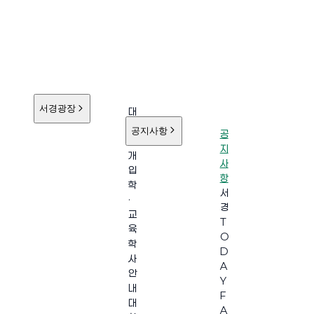
서경광장
대
학
공지사항
공
소
지
개
사
입
항
학
서
·
경
교
T
육
O
학
D
사
A
안
Y
내
F
대
A