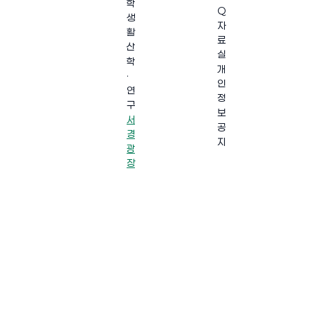
학
Q
생
자
활
료
산
실
학
개
·
인
연
정
구
보
서
공
경
지
광
장
·