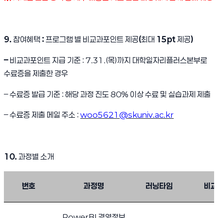
9.
참여혜택
:
프로그램 별 비교과포인트 제공
(
최대
15pt
제공
)
–
비교과포인트 지급 기준
: 7.31.(
목
)
까지 대학일자리플러스본부로
수료증을 제출한 경우
–
수료증 발급 기준
:
해당 과정 진도
80%
이상 수료 및 실습과제 제출
–
수료증 제출 메일 주소
:
woo5621@skuniv.ac.kr
10.
과정별 소개
2025학년도 1학기 K-디지털 기초역량훈련 프로그램 신청 안내
번호
과정명
러닝타임
비교
PowerBI
경영정보