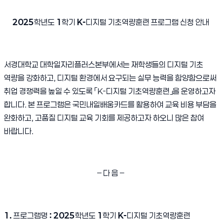
2025
학년도
1
학기
K-
디지털 기초역량훈련 프로그램 신청 안내
서경대학교 대학일자리플러스본부에서는 재학생들의 디지털 기초
역량을 강화하고
,
디지털 환경에서 요구되는 실무 능력을 함양함으로써
취업 경쟁력을 높일 수 있도록
「
K-
디지털 기초역량훈련
」
을 운영하고자
합니다
.
본 프로그램은 국민내일배움카드를 활용하여 교육 비용 부담을
완화하고
,
고품질 디지털 교육 기회를 제공하고자 하오니 많은 참여
바랍니다
.
–
다 음
–
1.
프로그램명
: 2025
학년도
1
학기
K-
디지털 기초역량훈련