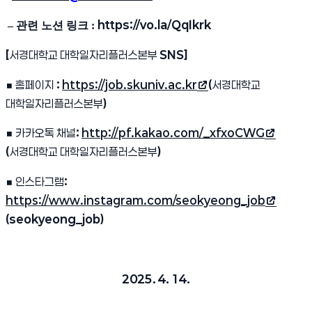
https://vo.la/QqIkrk
– 관련 노션 링크 :
[
서경대학교 대학일자리플러스본부
SNS]
■
홈페이지
:
https://job.skuniv.ac.kr
(
서경대학교
(새 창 열림)
대학일자리플러스본부
)
■
카카오톡 채널
:
http://pf.kakao.com/_xfxoCWG
(새 창 열림)
(
서경대학교 대학일자리플러스본부
)
■
인스타그램
:
https://www.instagram.com/seokyeong_job
(새 창 열림)
(seokyeong_job)
2025. 4. 14.