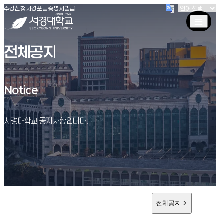
(새창 열림)
(새창 열림)
(새창 열림)
서경대학교
수강신청
서경포탈
증명서발급
전체공지
Notice
Notice
서경대학교 공지사항입니다.
전체공지