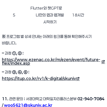
Flutter
와 챗
GPT
로
5
나만의 앱과 웹개발
18
시간
시작하기
※
프로그램 별 상세 안내는 아래의 링크를 통해 확인해주시기
바랍니다
.
–
과정
①
,
②
:
https://www.ezenac.co.kr/m/ezen/event/future-
(새 창 열림)
flex/index.asp
–
과정
③
,
④
,
⑤
:
https://itup.co.kr/rv1/k-digital/skuniv
(새 창 열림)
11.
관련 문의
:
서경대학교 대학일자리플러스본부
02-940-7084
/
woo5621@skuniv.ac.kr