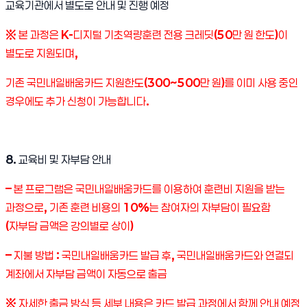
교육기관에서 별도로 안내 및 진행 예정
※
본 과정은
K-
디지털 기초역량훈련 전용 크레딧
(50
만 원 한도
)
이
별도로 지원되며
,
기존 국민내일배움카드 지원한도
(300~500
만 원
)
를 이미 사용 중인
경우에도 추가 신청이 가능합니다
.
8.
교육비 및 자부담 안내
–
본 프로그램은 국민내일배움카드를 이용하여 훈련비 지원을 받는
과정으로
,
기존 훈련 비용의
10%
는 참여자의 자부담이 필요함
(
자부담 금액은 강의별로 상이
)
–
지불 방법
:
국민내일배움카드 발급 후
,
국민내일배움카드와 연결되
계좌에서 자부담 금액이 자동으로 출금
※
자세한 출금 방식 등 세부 내용은 카드 발급 과정에서 함께 안내 예정