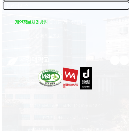
주요서비스
개인정보처리방침
이메일무단수집거
부
(새 창 열림)
대학정보공시
유튜브 새
인스
02713 서울시 성북구 서경로 124 (정릉동 16-1)
대표 전화번호
02-940-7114
상황실 전화번호
02-940-7047
(*긴급상황발생시)