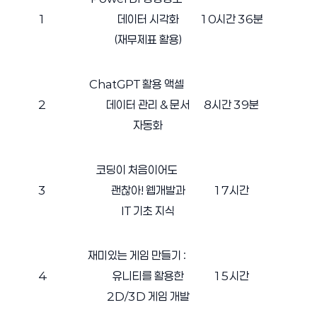
1
데이터 시각화
10
시간
36
분
(
재무제표 활용
)
ChatGPT
활용 액셀
2
데이터 관리
&
문서
8
시간
39
분
자동화
코딩이 처음이어도
3
괜찮아
!
웹개발과
17
시간
IT
기초 지식
재미있는 게임 만들기
:
4
유니티를 활용한
15
시간
2D/3D
게임 개발