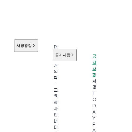
서경광장
대
학
공지사항
공
소
지
개
사
입
항
학
서
·
경
교
T
육
O
학
D
사
A
안
Y
내
F
대
A