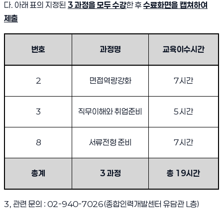
다. 아래 표의 지정된
3 과정을 모두 수강
한 후
수료화면을 캡쳐하여
제출
2012학년도 드림캠프 미이수자 중 졸업예정자 대체프로그램 안내
번호
과정명
교육이수시간
2
면접역량강화
7시간
3
직무이해와 취업준비
5시간
8
서류전형 준비
7시간
총계
3 과정
총 19시간
3, 관련 문의 : 02-940-7026(종합인력개발센터 유담관 L층)