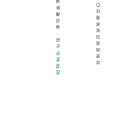
학
Q
생
자
활
료
산
실
학
개
·
인
연
정
구
보
서
공
경
지
광
장
·