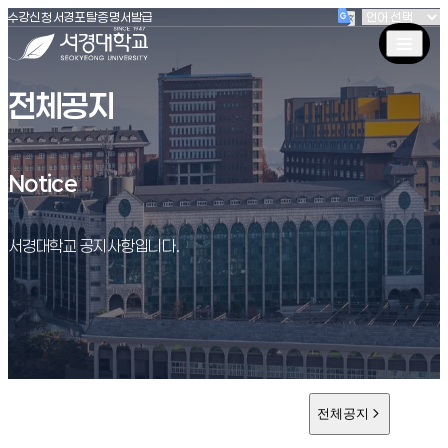
(새창 열림)
(새창 열림)
(새창 열림)
서경대학교
수강신청
서경포탈
증명서발급
전체공지
Notice
Notice
서경대학교 공지사항입니다.
전체공지