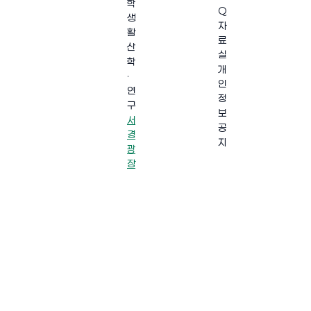
학
Q
생
자
활
료
산
실
학
개
·
인
연
정
구
보
서
공
경
지
광
장
·