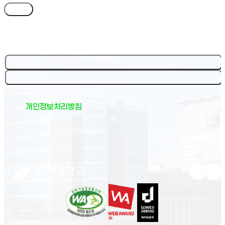
목록
주요기관
주요서비스
개인정보처리방침
이메일무단수집거
부
(새 창 열림)
대학정보공시
유튜브 새
인스