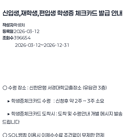
신입생,재학생,편입생 학생증 체크카드 발급 안내
작성자
학생처
등록일
2026-03-12
조회수
396654
~
2026-03-12
2026-12-31
진행중
○ 수령 장소 : 신한은행 서경대학교출장소 (유담관 3층)
▶
학생증체크카드 수령 : 신청후 약 2주 ~ 3주 소요
▶
학생증체크카드 도착시 : 도착 및 수령안내 개별 메시지 발송
드립니다
○ SOL뱅킹 이용시 이체수수료 조건없이 무제한 면제