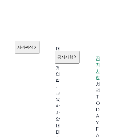
서경광장
대
학
공지사항
공
소
지
개
사
입
항
학
서
·
경
교
T
육
O
학
D
사
A
안
Y
내
F
대
A