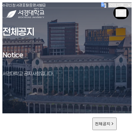
(새창 열림)
(새창 열림)
(새창 열림)
서경대학교
수강신청
서경포탈
증명서발급
전체공지
Notice
Notice
서경대학교 공지사항입니다.
전체공지