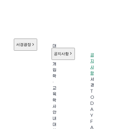
서경광장
대
학
공지사항
공
소
지
개
사
입
항
학
서
·
경
교
T
육
O
학
D
사
A
안
Y
내
F
대
A