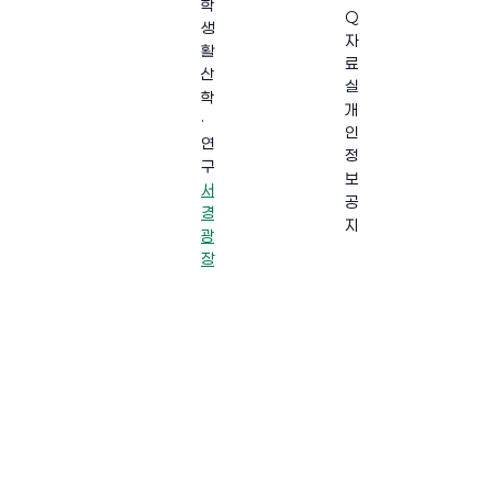
학
Q
생
자
활
료
산
실
학
개
·
인
연
정
구
보
서
공
경
지
광
장
·