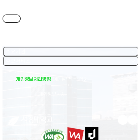
목록
주요기관
주요서비스
개인정보처리방침
이메일무단수집거
부
(새 창 열림)
대학정보공시
유튜브 새
인스