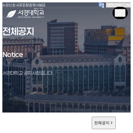
(새창 열림)
(새창 열림)
(새창 열림)
서경대학교
수강신청
서경포탈
증명서발급
전체공지
Notice
Notice
서경대학교 공지사항입니다.
전체공지