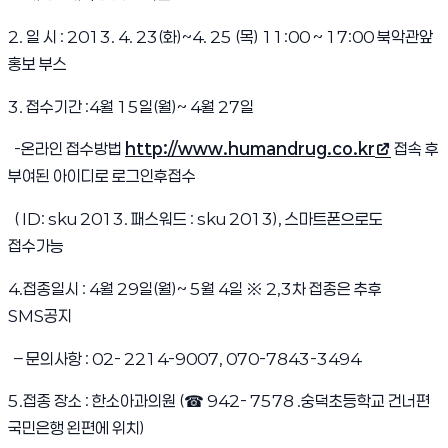
2. 일 시 : 2013. 4. 23(화)~4. 25 (목) 11:00 ~ 17:00 북악관앞
홍보 부스
3. 접수기간 :4월 15일(월)~ 4월 27일
-온라인 접수방법
http://www.humandrug.co.kr
접속 후
(새 창 열림)
부여된 아이디로 로그인후접수
( ID: sku 2013. 패스워드 : sku 2013), 스마트폰으로도
접수가능
4.접종일시 : 4월 29일(월)~ 5월 4일 ※
2,3차 접종은 추후
SMS공지
– 문의사항 : 02- 2214-9007, 070-7843-3494
5.접종 장소 : 한소아과의원 (☎ 942- 7578 .숭덕초등학교 건너편
국민은행 왼편에 위치)