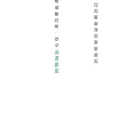
학
Q
생
자
활
료
산
실
학
개
·
인
연
정
구
보
서
공
경
지
광
장
·