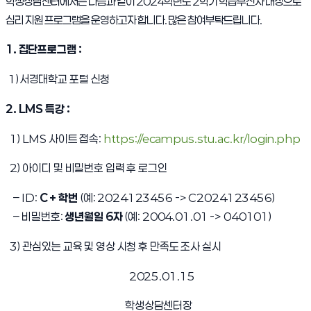
학생상담센터에서는 다음과 같이 2024학년도 2학기 학습부진자 대상으로
심리 지원 프로그램을 운영하고자 합니다. 많은 참여부탁드립니다.
1. 집단프로그램
:
1)
서경대학교 포털 신청
2. LMS 특강
:
(
1) LMS
사이트 접속
:
https://ecampus.stu.ac.kr/login.php
2)
아이디 및 비밀번호 입력 후 로그인
– ID:
C
+
학번
(
예
: 2024123456 -> C2024123456)
–
비밀번호
:
생년월일
6
자
(
예
: 2004.01.01 -> 040101)
3)
관심있는 교육 및 영상 시청 후 만족도 조사 실시
2025.01.15
학생상담센터장