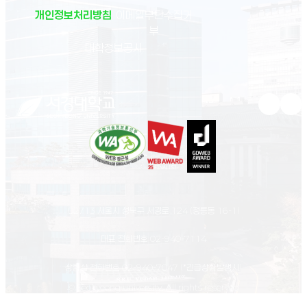
개인정보처리방침
이메일무단수집거
부
(새 창 열림)
대학정보공시
유튜브 새
인스
02713 서울시 성북구 서경로 124 (정릉동 16-1)
대표 전화번호
02-940-7114
상황실 전화번호
02-940-7047
(*긴급상황발생시)
© Seokyeong university. All rights reserved