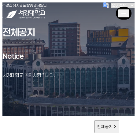
(새창 열림)
(새창 열림)
(새창 열림)
서경대학교
수강신청
서경포탈
증명서발급
전체공지
Notice
Notice
서경대학교 공지사항입니다.
전체공지