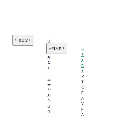
서경광장
대
학
공지사항
공
소
지
개
사
입
항
학
서
·
경
교
T
육
O
학
D
사
A
안
Y
내
F
대
A