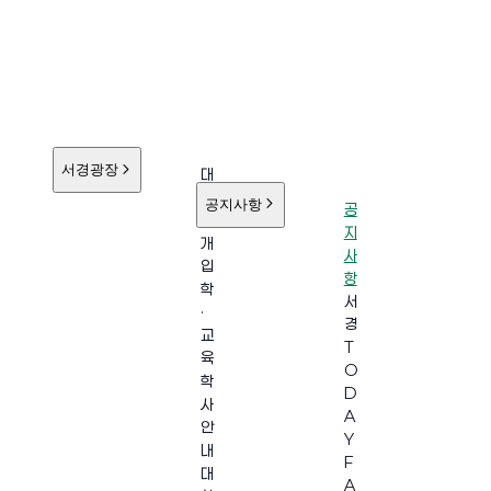
서경광장
대
학
공지사항
공
소
지
개
사
입
항
학
서
·
경
교
T
육
O
학
D
사
A
안
Y
내
F
대
A