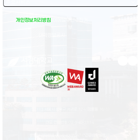
주요서비스
개인정보처리방침
이메일무단수집거
부
(새 창 열림)
대학정보공시
유튜브 새
인스
02713 서울시 성북구 서경로 124 (정릉동 16-1)
대표 전화번호
02-940-7114
상황실 전화번호
02-940-7047
(*긴급상황발생시)