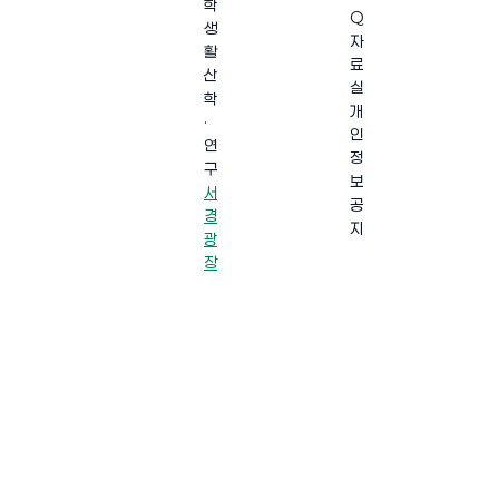
학
Q
생
자
활
료
산
실
학
개
·
인
연
정
구
보
서
공
경
지
광
장
·