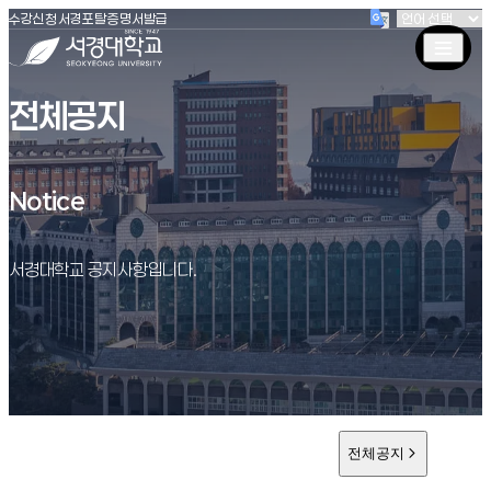
(새창 열림)
(새창 열림)
(새창 열림)
서경대학교
수강신청
서경포탈
증명서발급
전체공지
Notice
Notice
서경대학교 공지사항입니다.
전체공지