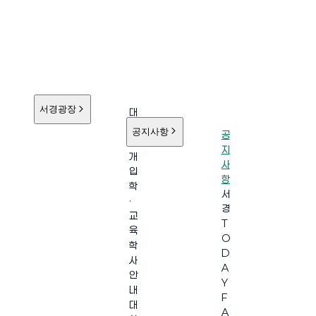
서경광장
대
학
공지사항
공
소
지
개
사
입
항
학
서
·
경
교
T
육
O
학
D
사
A
안
Y
내
F
대
A