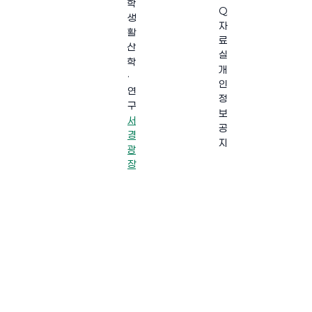
학
Q
생
자
활
료
산
실
학
개
·
인
연
정
구
보
서
공
경
지
광
장
·