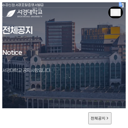
(새창 열림)
(새창 열림)
(새창 열림)
서경대학교
수강신청
서경포탈
증명서발급
전체공지
Notice
Notice
서경대학교 공지사항입니다.
전체공지