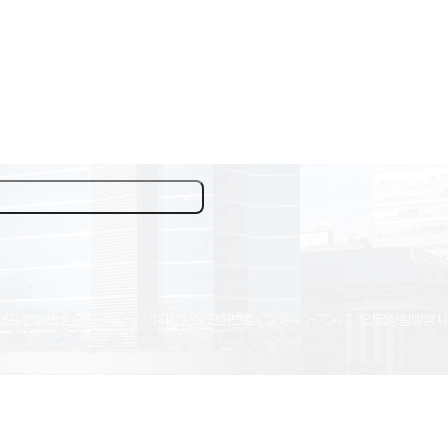
대표 전화번호
02-940-7114
상황실 전화번호
02-940-7047
(*긴급상황발생시