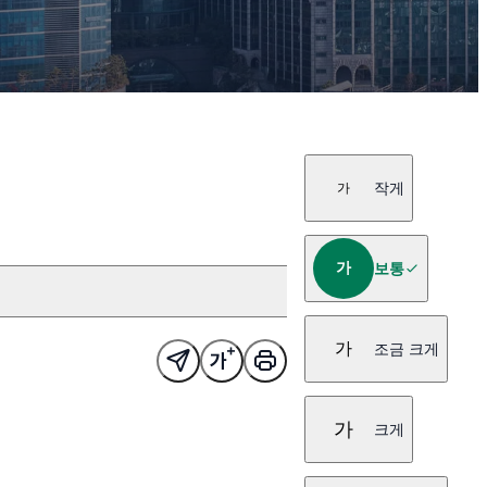
작게
가
가
보통
가
조금 크게
가
크게