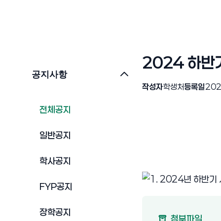
2024 하반
공지사항
작성자
학생처
등록일
202
전체공지
일반공지
학사공지
FYP공지
장학공지
첨부파일