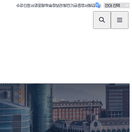
(새창 열림)
(새창 열림)
(새창 열림)
(새창 열림)
(새창 열림)
수강신청
서경포탈
학술정보관
발전기금
증명서발급