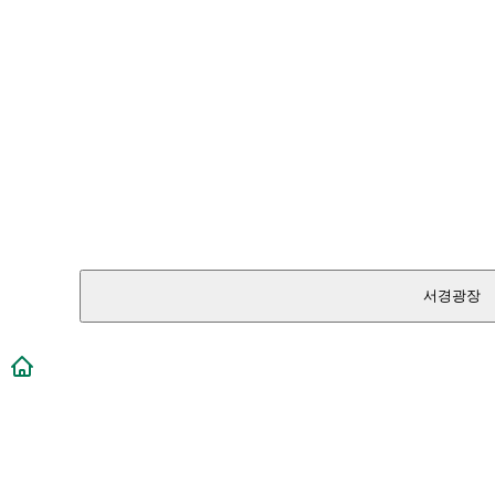
서경광장
메인페이지로 이동