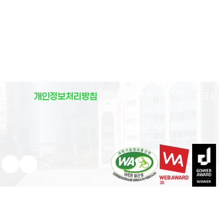
(
개인정보처리방침
이메일무단수집거부
대학정보공시
)
유튜브 새 창으로 열림
인스타그램 새 창으로 열림