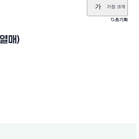
가
가장 크게
초기화
열매)