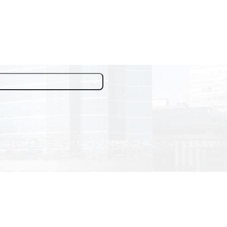
대표 전화번호
02-940-7114
상황실 전화번호
02-940-7047
(*긴급상황발생시