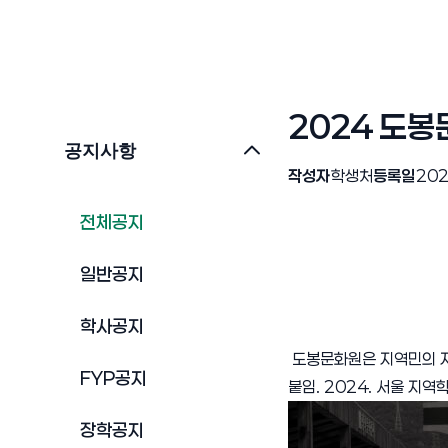
2024 도봉
공지사항
작성자
학생처
등록일
202
전체공지
일반공지
학사공지
도봉문화원은 지역민의 지
FYP공지
붙임. 2024. 서울 지역
장학공지