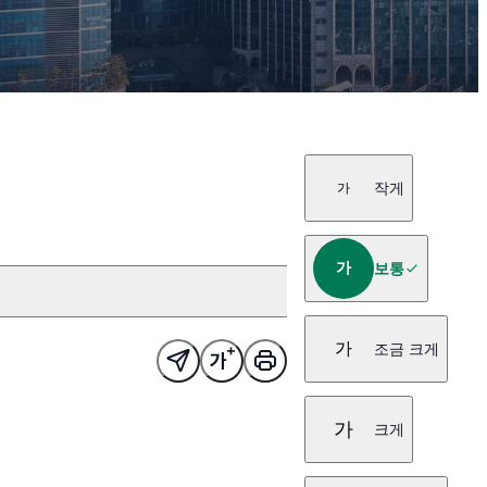
작게
가
가
보통
가
조금 크게
가
크게