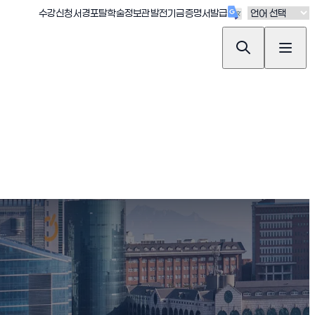
(새창 열림)
(새창 열림)
(새창 열림)
(새창 열림)
(새창 열림)
수강신청
서경포탈
학술정보관
발전기금
증명서발급