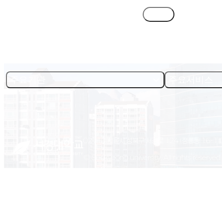
목록
주요기관
주요서비스
02713 서울시 성북구 서경로 124 (정릉동 16-1)
© Seokyeong university. All rights reserved