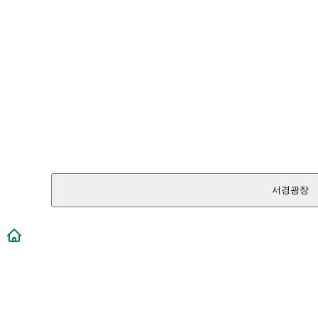
서경광장
메인페이지로 이동