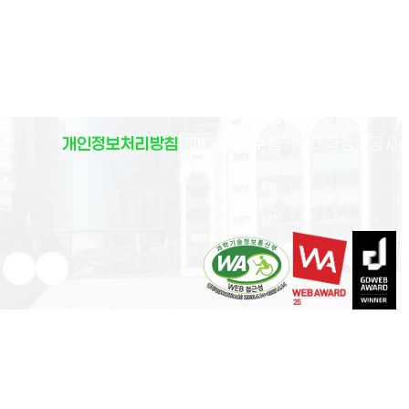
(
개인정보처리방침
이메일무단수집거부
대학정보공시
)
유튜브 새 창으로 열림
인스타그램 새 창으로 열림