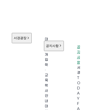
서경광장
대
학
공지사항
공
소
지
개
사
입
항
학
서
·
경
교
T
육
O
학
D
사
A
안
Y
내
F
대
A