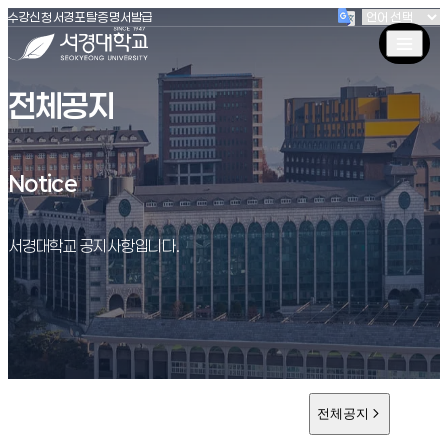
(새창 열림)
(새창 열림)
(새창 열림)
서경대학교
수강신청
서경포탈
증명서발급
전체공지
Notice
Notice
서경대학교 공지사항입니다.
전체공지