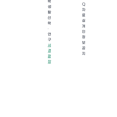
학
Q
생
자
활
료
산
실
학
개
·
인
연
정
구
보
서
공
경
지
광
장
·