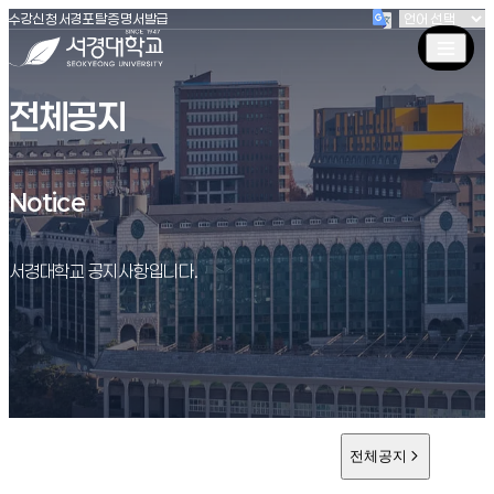
(새창 열림)
(새창 열림)
(새창 열림)
서경대학교
수강신청
서경포탈
증명서발급
전체공지
Notice
Notice
서경대학교 공지사항입니다.
전체공지