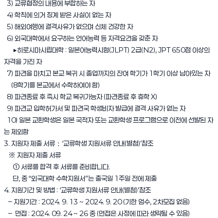
3) 교류협정의 내용에 부합하는 자
4) 학칙에 의거 징계 받은 사실이 없는 자
5) 해외여행에 결격사유가 없으며 신체 건강한 자
6) 외국대학에서 요구하는 언어능력 등 자격요건을 갖춘 자
▶히로시마시립대학 : 일본어능력시험(JLPT) 2급(N2), JPT 650점 이상의
자격을 가진 자
7) 파견을 마치고 본교 복귀 시 졸업까지의 잔여 학기가 1학기 이상 남아있는 자
(8학기를 본교에서 수학하여야 함)
8) 파견종료 후 즉시 학교 복귀가능자 (파견종료 후 휴학 X)
9) 파견교 입학허가서 및 파견국 학생비자 발급에 결격 사유가 없는 자
10) 일본 교환학생은 일본 국적자 또는 교환학생 프로그램으로 이전에 선발된 자
는 제외함
3. 지원자 제출 서류：‘교류학생 지원서류 안내(별첨)’참조
※ 지원자 제출 서류
① 서류를 합격 후 서류를 준비합니다.
단, 중 “외국대학 수학지원서”는 출국일 1주일 전에 제출
4. 지원기간 및 방법 : ‘교류학생 지원서류 안내(별첨)’참조
– 지원기간 : 2024. 9. 13 ~ 2024. 9. 20 (기한 엄수, 2차모집 없음)
– 면접 : 2024. 09. 24 ~ 26 중 (면접은 사정에 따라 생략될 수 있음)