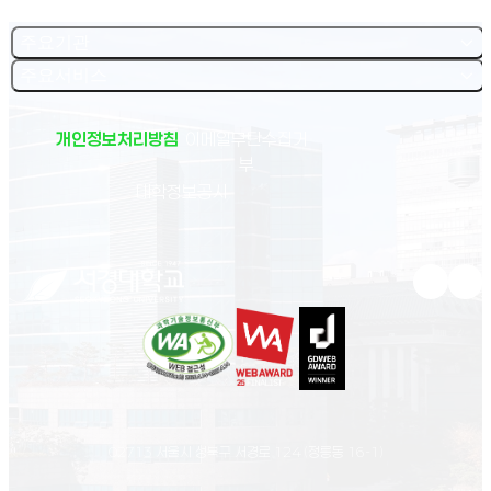
주요기관
주요서비스
개인정보처리방침
이메일무단수집거
부
(새 창 열림)
대학정보공시
유튜브 새
인스
02713 서울시 성북구 서경로 124 (정릉동 16-1)