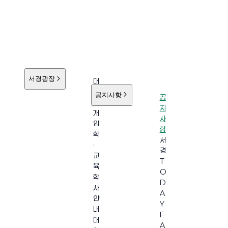
서경광장
대
학
공지사항
공
소
지
개
사
입
항
학
서
·
경
교
T
육
O
학
D
사
A
안
Y
내
F
대
A