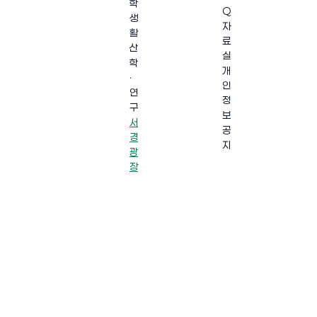
학
Q
생
자
활
료
산
실
학
개
·
인
연
정
구
보
서
공
경
지
광
장
·