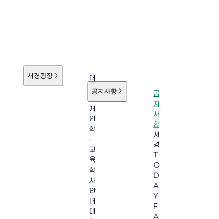
서경광장
대
학
공지사항
공
소
지
개
사
입
항
학
서
·
경
교
T
육
O
학
D
사
A
안
Y
내
F
대
A