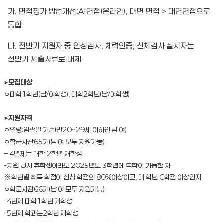
가. 면접평가 방법개선:AI면접(온라인), 대면 면접 > 대면면접으로
통합
나. 전반기 지원자 중 인성검사, 체력인증, 신체검사 실시자는
전반기 제출서류로 대체
▶
모집대상
ㅇ대학1학년(남/여학생), 대학2학년(남/여학생)
▶
지원자격
ㅇ연령:임관일 기준(만20~29세 이하인 남·여)
ㅇ학군사관65기(남·여 모두 지원가능)
– 4년제는 대학 2학년 재학생
-지원 당시 휴학생이라도 2025년도 3학년에 복학이 가능한 자
※학년별 취득 학점이 신청 학점의 80%이상이고, 매 학년 C학점 이상인자
ㅇ학군사관66기(남·여 모두 지원가능)
-4년제 대학1학년 재학생
-5년제 학과는2학년 재학생