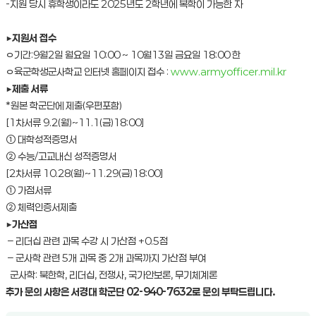
-지원 당시 휴학생이라도 2025년도 2학년에 복학이 가능한 자
▶
지원서 접수
ㅇ기간:9월2일 월요일 10:00 ~ 10월13일 금요일 18:00 한
ㅇ육군학생군사학교 인터넷 홈페이지 접수 :
www.armyofficer.mil.kr
▶
제출 서류
*원본 학군단에 제출(우편포함)
[1차서류 9.2(월)~11.1(금)18:00]
① 대학성적증명서
② 수능/고교내신 성적증명서
[2차서류 10.28(월)~11.29(금)18:00]
① 가점서류
② 체력인증서제출
▶
가산점
– 리더십 관련 과목 수강 시 가산점 +0.5점
– 군사학 관련 5개 과목 중 2개 과목까지 가산점 부여
군사학: 북한학, 리더십, 전쟁사, 국가안보론, 무기체계론
추가 문의 사항은 서경대 학군단 02-940-7632로 문의 부탁드립니다.