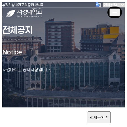
(새창 열림)
(새창 열림)
(새창 열림)
서경대학교
수강신청
서경포탈
증명서발급
전체공지
Notice
Notice
서경대학교 공지사항입니다.
전체공지