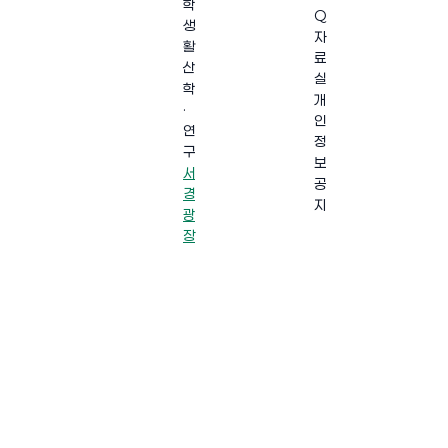
학
Q
생
자
활
료
산
실
학
개
·
인
연
정
구
보
서
공
경
지
광
장
·