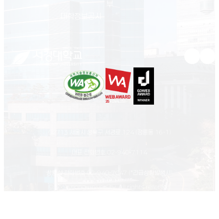
부
(새 창 열림)
대학정보공시
유튜브 새
인스
02713 서울시 성북구 서경로 124 (정릉동 16-1)
대표 전화번호
02-940-7114
상황실 전화번호
02-940-7047
(*긴급상황발생시)
© Seokyeong university. All rights reserved