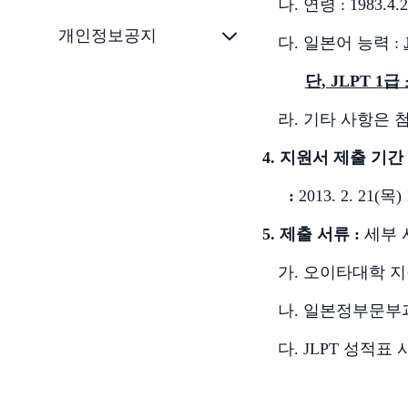
나
.
연령
: 1983.4.
개인정보공지
다
.
일본어 능력
:
단
, JLPT 1
급
라
.
기타 사항은 
4.
지원서 제출 기간
:
2013. 2. 21(
목
)
5.
제출 서류
:
세부 
가
.
오이타대학 
나
.
일본정부문부
다
. JLPT
성적표 