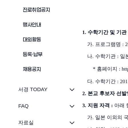
진로취업공지
행사안내
1.
수학기간 및 기관
대외활동
가
.
프로그램명
: 
등록·납부
나
.
수학기관
:
일
채용공지
*
홈페이지
:
htt
다
.
수학기간
: 201
서경 TODAY
2.
본교 후보자 선발
3.
지원 자격
:
아래 
FAQ
가
.
일본 이외의 
자료실