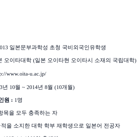
2013
일본문부과학성 초청 국비외국인유학생
본 오이타대학
(
일본 오이타현 오이타시 소재의 국립대학
)
p://www.oita-u.ac.jp/
3
년
10
월
~ 2014
년
8
월
(10
개월
)
인원
:
1
명
항목을 모두 충족하는 자
국적을 소지한 대학 학부 재학생으로 일본어 전공자