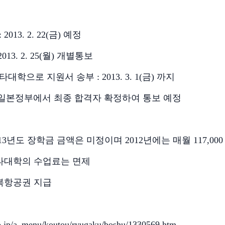
: 2013. 2. 22(
금
)
예정
2013. 2. 25(
월
)
개별통보
타대학으로 지원서 송부
: 2013. 3. 1(
금
)
까지
일본정부에서 최종 합격자 확정하여 통보 예정
13
년도 장학금 금액은 미정이며
2012
년에는 매월
117,000
타대학의 수업료는 면제
복항공권 지급
(새 창 열
o.jp/a_menu/koutou/ryugaku/boshu/1330569.htm