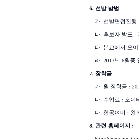
6.
선발 방법
가
.
선발면접진행
나
.
후보자 발표
: 
다
.
본교에서 오이
라
. 2013
년
6
월중 
7.
장학금
가
.
월 장학금
: 20
나
.
수업료
:
오이
다
.
항공여비
:
왕
8.
관련 홈페이지
:
http://www.mext.g