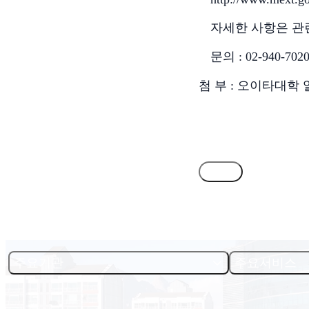
자세한 사항은 관
문의
: 02-940-702
첨 부
:
오이타대학 
목록
주요기관
주요서비스