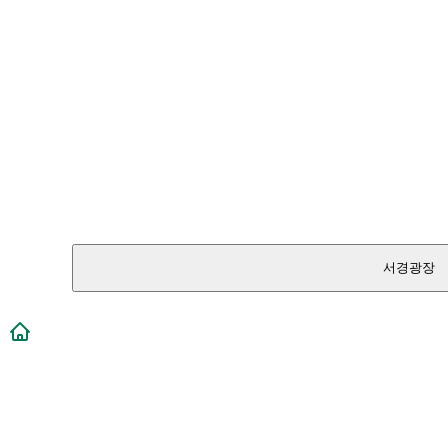
서경광장
메인페이지로 이동