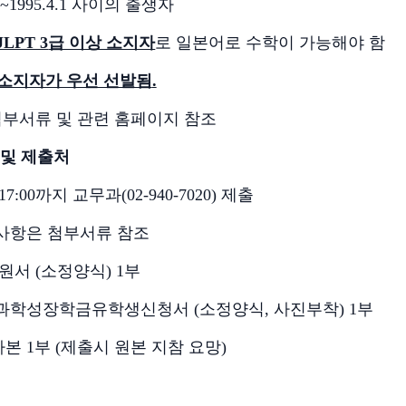
2~1995.4.1
사이의 출생자
JLPT 3
급 이상 소지자
로 일본어로 수학이 가능해야 함
 소지자가 우선 선발됨
.
첨부서류 및 관련 홈페이지 참조
 및 제출처
 17:00
까지 교무과
(02-940-7020)
제출
사항은 첨부서류 참조
지원서
(
소정양식
) 1
부
과학성장학금유학생신청서
(
소정양식
,
사진부착
) 1
부
사본
1
부
(
제출시 원본 지참 요망
)