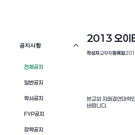
2013 오
공지사항
작성자
교무처
등록일
201
전체공지
일반공지
학사공지
본교와 자매결연대학인
바랍니다
.
FYP공지
장학공지