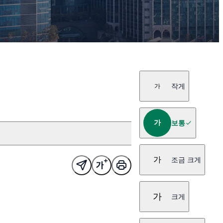
작게
가
가
보통
가
조금 크게
가
크게