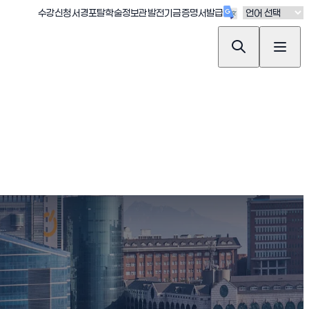
(새창 열림)
(새창 열림)
(새창 열림)
(새창 열림)
(새창 열림)
수강신청
서경포탈
학술정보관
발전기금
증명서발급