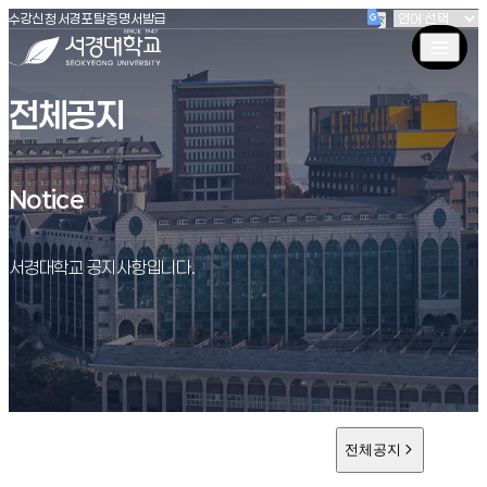
(새창 열림)
(새창 열림)
(새창 열림)
서경대학교
수강신청
서경포탈
증명서발급
전체공지
Notice
Notice
서경대학교 공지사항입니다.
전체공지