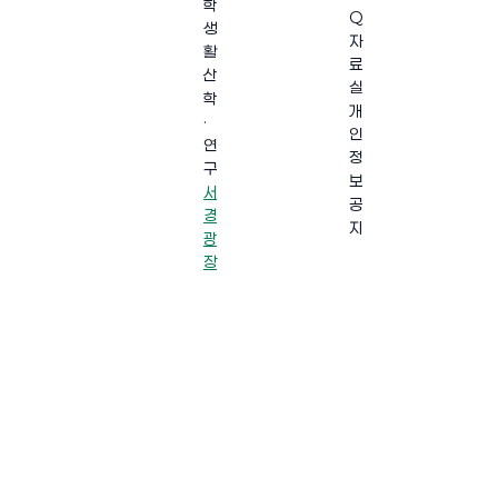
학
Q
생
자
활
료
산
실
학
개
·
인
연
정
구
보
서
공
경
지
광
장
·