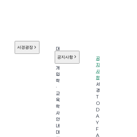
서경광장
대
학
공지사항
공
소
지
개
사
입
항
학
서
·
경
교
T
육
O
학
D
사
A
안
Y
내
F
대
A