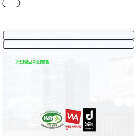
목록
주요기관
주요서비스
개인정보처리방침
이메일무단수집거
부
(새 창 열림)
대학정보공시
유튜브 새
인스