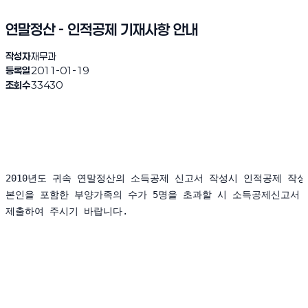
연말정산 - 인적공제 기재사항 안내
작성자
재무과
등록일
2011-01-19
조회수
33430
2010년도 귀속 연말정산의 소득공제 신고서 작성시 인적공제 작성
본인을 포함한 부양가족의 수가 5명을 초과할 시 소득공제신고서 <1
제출하여 주시기 바랍니다.