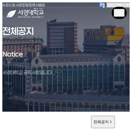
(새창 열림)
(새창 열림)
(새창 열림)
서경대학교
수강신청
서경포탈
증명서발급
전체공지
Notice
Notice
서경대학교 공지사항입니다.
전체공지