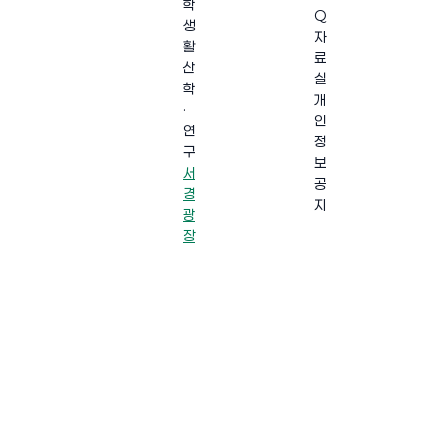
학
Q
생
자
활
료
산
실
학
개
·
인
연
정
구
보
서
공
경
지
광
장
·