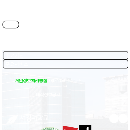
목록
주요기관
주요서비스
개인정보처리방침
이메일무단수집거
부
(새 창 열림)
대학정보공시
유튜브 새
인스