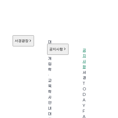
서경광장
대
학
공지사항
공
소
지
개
사
입
항
학
서
·
경
교
T
육
O
학
D
사
A
안
Y
내
F
대
A