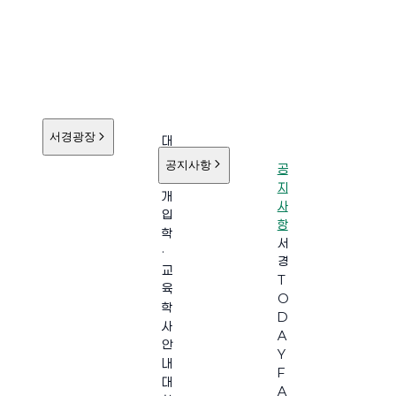
서경광장
대
학
공지사항
공
소
지
개
사
입
항
학
서
·
경
교
T
육
O
학
D
사
A
안
Y
내
F
대
A