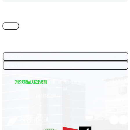
목록
주요기관
주요서비스
개인정보처리방침
이메일무단수집거
부
(새 창 열림)
대학정보공시
유튜브 새
인스