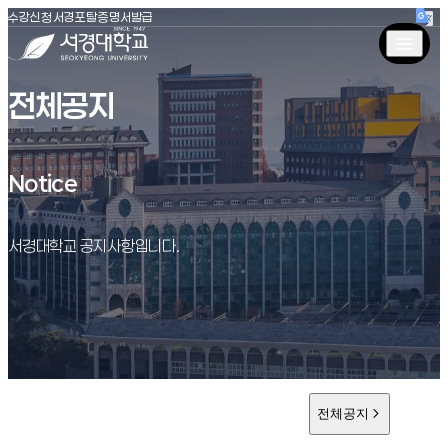
(새창 열림)
(새창 열림)
(새창 열림)
서경대학교
수강신청
서경포탈
증명서발급
전체공지
Notice
Notice
서경대학교 공지사항입니다.
전체공지