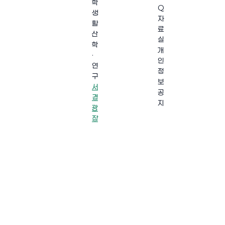
학
Q
생
자
활
료
산
실
학
개
·
인
연
정
구
보
서
공
경
지
광
장
·