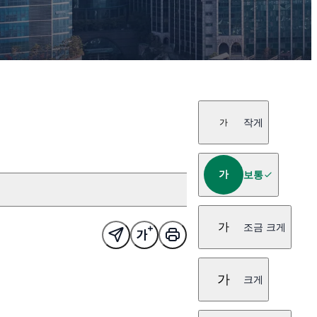
작게
가
가
보통
가
조금 크게
가
크게