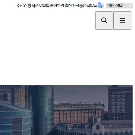
(새창 열림)
(새창 열림)
(새창 열림)
(새창 열림)
(새창 열림)
수강신청
서경포탈
학술정보관
발전기금
증명서발급