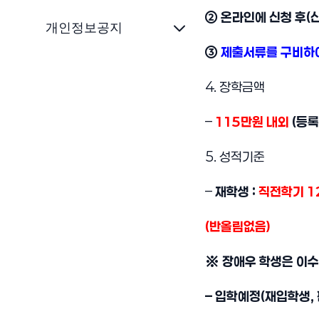
② 온라인에 신청 후(신
개인정보공지
③
제출서류를 구비하
4. 장학금액
–
115만원 내외
(등록
5. 성적기준
–
재학생 :
직전학기 1
(반올림없음)
※ 장애우 학생은 이수학
– 입학예정(재입학생,