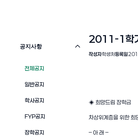
2011-1
공지사항
작성자
학생처
등록일
201
전체공지
일반공지
학사공지
◈ 희망드림 장학금
FYP공지
차상위계층을 위한 희
장학공지
– 아 래 –