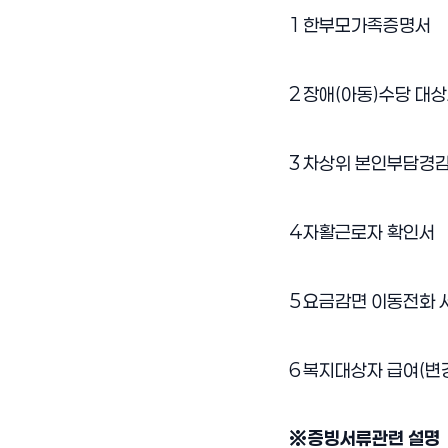
2011-1학기 희망드림(
1
한부모가족증명서
2
장애(아동)수당 대
3
차상위 본인부담경
4
자활근로자 확인서
5
요금감면 이동전화 
6
복지대상자 급여(변
※증빙서류관련 설명