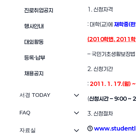
1. 신청자격
진로취업공지
: 대학(교)에
재학중(편
행사안내
(2010학번, 2011
대외활동
– 국민기초생활보장법
등록·납부
2. 신청기간
채용공지
:
2011. 1. 17.(월
서경 TODAY
(
신청시간 – 9:00 ~ 2
FAQ
3. 신청절차
①
www.studentl
자료실