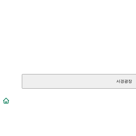
서경광장
메인페이지로 이동