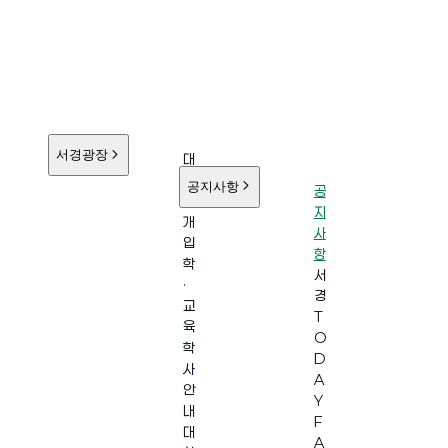
서경광장
대
학
공지사항
공
소
지
개
사
입
항
학
서
·
경
교
T
육
O
학
D
사
A
안
Y
내
F
대
A