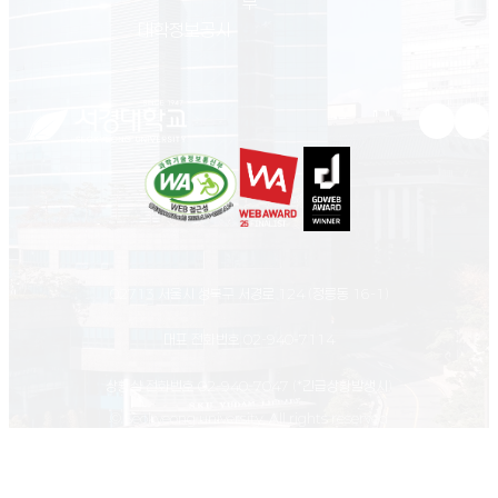
부
(새 창 열림)
대학정보공시
유튜브 새
인스
02713 서울시 성북구 서경로 124 (정릉동 16-1)
대표 전화번호
02-940-7114
상황실 전화번호
02-940-7047
(*긴급상황발생시)
© Seokyeong university. All rights reserved