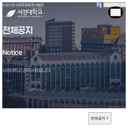
(새창 열림)
(새창 열림)
(새창 열림)
서경대학교
수강신청
서경포탈
증명서발급
전체공지
Notice
Notice
서경대학교 공지사항입니다.
전체공지