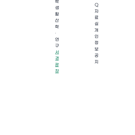
학
Q
생
자
활
료
산
실
학
개
·
인
연
정
구
보
서
공
경
지
광
장
·