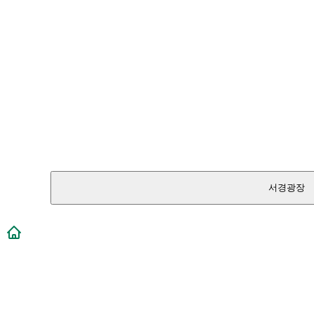
서경광장
메인페이지로 이동