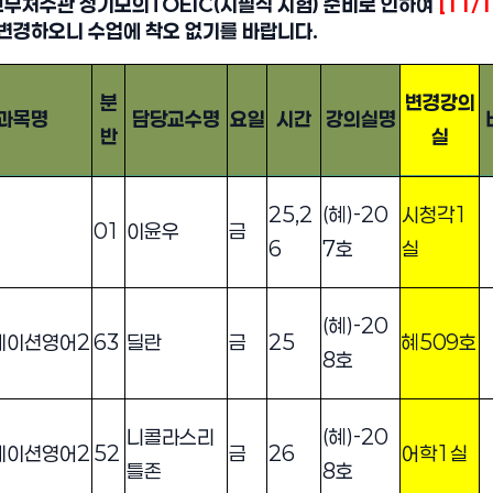
교무처주관 정기모의TOEIC(지필식 시험) 준비로 인하여
[11/
 변경하오니 수업에 착오 없기를 바랍니다.
분
변경강의
과목명
담당교수명
요일
시간
강의실명
반
실
 변경 안내 [정기모의토익관련]
25,2
(혜)-20
시청각1
01
이윤우
금
6
7호
실
(혜)-20
케이션영어2
63
딜란
금
25
혜509호
8호
니콜라스리
(혜)-20
케이션영어2
52
금
26
어학1실
틀존
8호