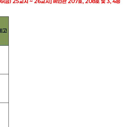
16(금) 25교시 ~ 26교시] 혜인관 207호, 208호 및 3, 4층
비고