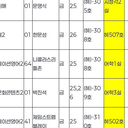
(혜)-30
시청각2
이해
01
문명식
금
25
5호
실
(혜)-30
계2
01
한문성
금
26
혜507호
8호
니콜라스리
(혜)-30
케이션영어2
64
금
25
어학1실
틀존
8호
25,2
(혜)-30
문화콘텐츠2
01
박진석
금
어학3실
6
9호
제임스트램
(혜)-31
케이션영어2
41
금
25
혜502호
블레이
0호