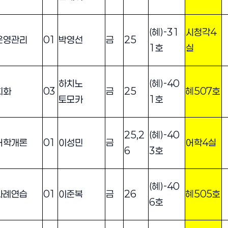
(혜)-31
시청각4
운영관리
01
박영선
금
25
1호
실
하치노
(혜)-40
회화
03
금
25
혜507호
토모카
1호
25,2
(혜)-40
어학개론
01
이성민
금
어학4실
6
3호
(혜)-40
사례연습
01
이준복
금
26
혜505호
6호