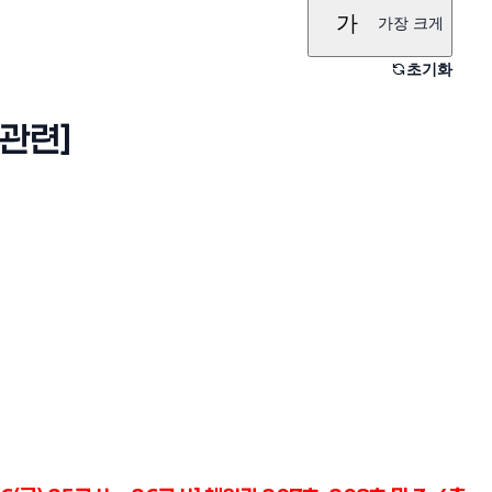
가
가장 크게
초기화
익관련]