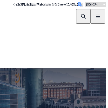
(새창 열림)
(새창 열림)
(새창 열림)
(새창 열림)
(새창 열림)
수강신청
서경포탈
학술정보관
발전기금
증명서발급