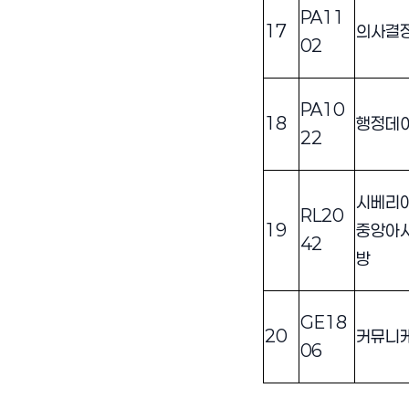
PA11
17
의사결
02
PA10
18
행정데
22
시베리아
RL20
19
중앙아
42
방
GE18
20
커뮤니
06