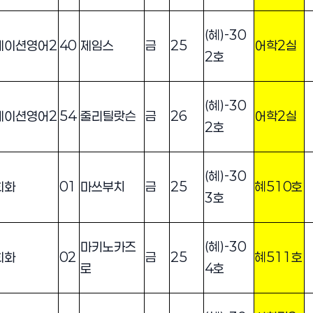
(혜)-30
케이션영어2
40
제임스
금
25
어학2실
2호
(혜)-30
케이션영어2
54
줄리틸랏슨
금
26
어학2실
2호
(혜)-30
회화
01
마쓰부치
금
25
혜510호
3호
마키노카즈
(혜)-30
회화
02
금
25
혜511호
로
4호