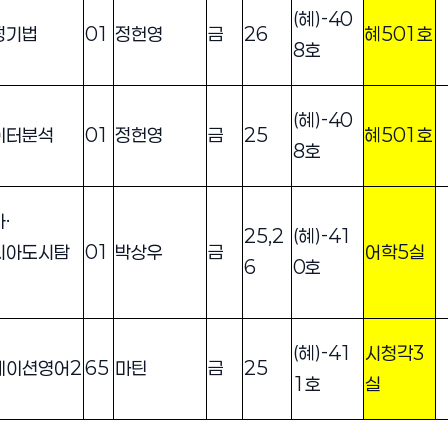
(혜)-40
정기법
01
정헌영
금
26
혜501호
8호
(혜)-40
이터분석
01
정헌영
금
25
혜501호
8호
·
25,2
(혜)-41
시아도시탐
01
박상우
금
어학5실
6
0호
(혜)-41
시청각3
케이션영어2
65
마틴
금
25
1호
실