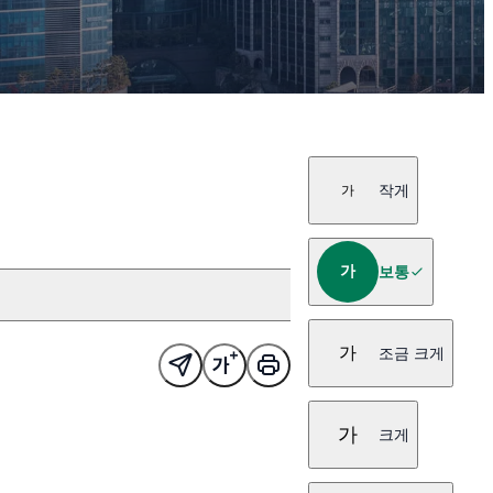
작게
가
가
보통
가
조금 크게
가
크게