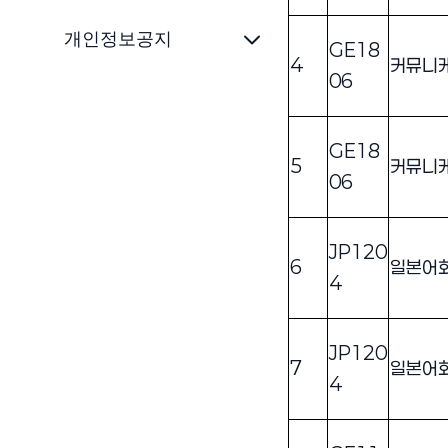
개인정보공지
GE18
4
커뮤니
06
GE18
5
커뮤니
06
JP120
6
일본어
4
JP120
7
일본어
4