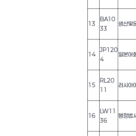
BA10
13
생산및
33
JP120
14
일본어
4
RL20
15
러시아
11
LW11
16
행정법
36