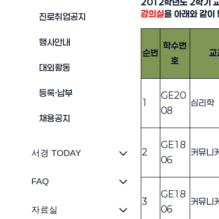
2012학년도 2학기 
강의실
을 아래와 같이
진로취업공지
행사안내
학수번
순번
교
호
대외활동
11월 16일 (금) 강의실
등록·납부
GE20
1
심리학
08
채용공지
GE18
2
커뮤니
서경 TODAY
06
FAQ
GE18
3
커뮤니
06
자료실