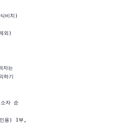
식비치)

제외)

자는 

의하기 

소자 순

용) 1부,
