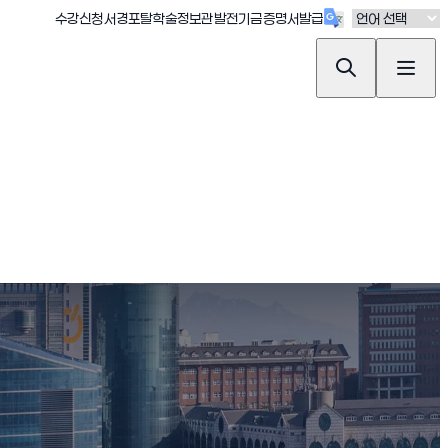
(새창 열림)
(새창 열림)
(새창 열림)
(새창 열림)
(새창 열림)
수강신청
서경포탈
학술정보관
발전기금
증명서발급