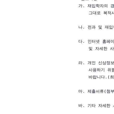
  가. 재입학자의 
      그대로 복적
  나. 전과 및 재입
  다. 인터넷 홈페
      및 자세한 
  라. 개인 신상정
      사용하기 
      바랍니다.(
  마. 제출서류(첨부
  바. 기타 자세한 