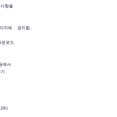
사항을

이지에  공지함.

운로드

등에서

기

0)
