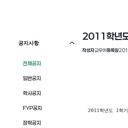
2011학년도
공지사항
작성자
교무처
등록일
201
전체공지
일반공지
학사공지
              
FYP공지
  2011학년도 1
장학공지
               