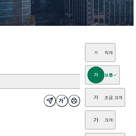
작게
가
가
보통
가
조금 크게
가
크게