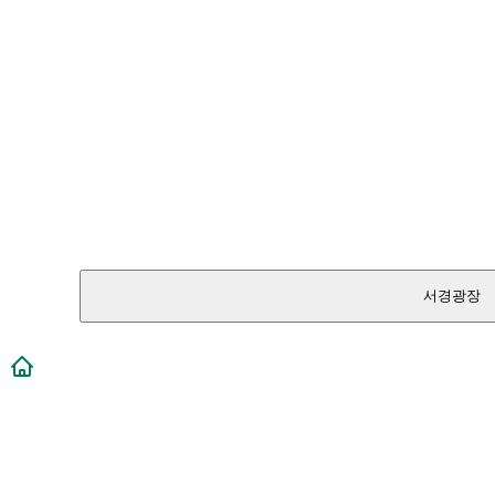
서경광장
메인페이지로 이동