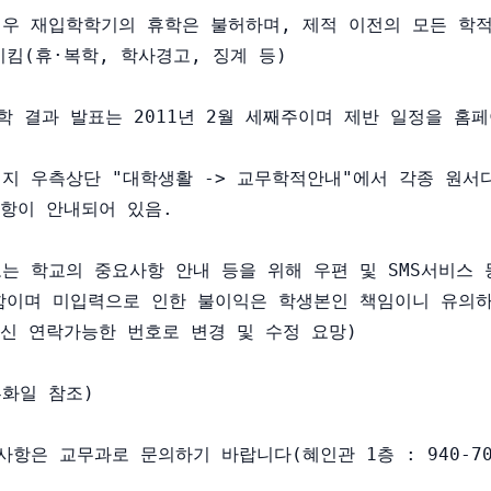
경우 재입학학기의 휴학은 불허하며, 제적 이전의 모든 학적
시킴(휴·복학, 학사경고, 징계 등)

학 결과 발표는 2011년 2월 세째주이며 제반 일정을 홈페
이지 우측상단 "대학생활 -> 교무학적안내"에서 각종 원서다
사항이 안내되어 있음.

보는 학교의 중요사항 안내 등을 위해 우편 및 SMS서비스 
위함이며 미입력으로 인한 불이익은 학생본인 책임이니 유의하
최신 연락가능한 번호로 변경 및 수정 요망)

화일 참조)

사항은 교무과로 문의하기 바랍니다(혜인관 1층 : 940-702