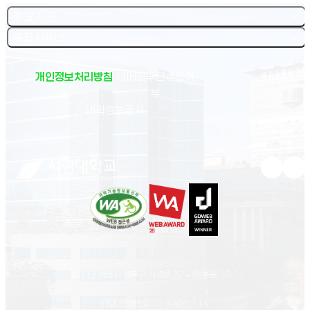
주요기관
주요서비스
개인정보처리방침
이메일무단수집거
부
(새 창 열림)
대학정보공시
유튜브 새
인스
02713 서울시 성북구 서경로 124 (정릉동 16-1)
대표 전화번호
02-940-7114