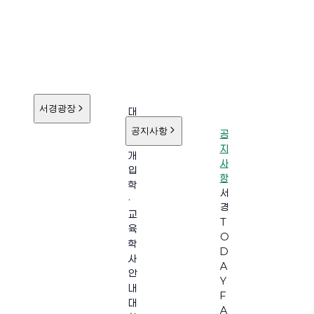
서경광장
대
학
공지사항
공
소
지
개
사
입
항
학
서
·
경
교
T
육
O
학
D
사
A
안
Y
내
F
대
A