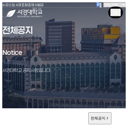
(새창 열림)
(새창 열림)
(새창 열림)
서경대학교
수강신청
서경포탈
증명서발급
전체공지
Notice
Notice
서경대학교 공지사항입니다.
전체공지