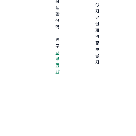
학
Q
생
자
활
료
산
실
학
개
·
인
연
정
구
보
서
공
경
지
광
장
·