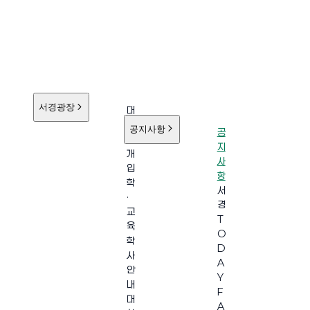
서경광장
대
학
공지사항
공
소
지
개
사
입
항
학
서
·
경
교
T
육
O
학
D
사
A
안
Y
내
F
대
A