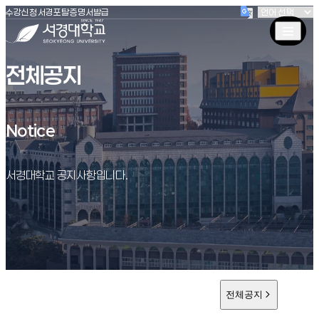
(새창 열림)
(새창 열림)
(새창 열림)
서경대학교
수강신청
서경포탈
증명서발급
전체공지
Notice
Notice
서경대학교 공지사항입니다.
전체공지