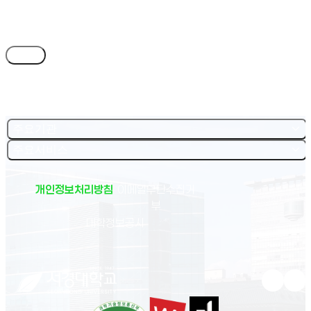
목록
주요기관
주요서비스
개인정보처리방침
이메일무단수집거
부
(새 창 열림)
대학정보공시
유튜브 새
인스