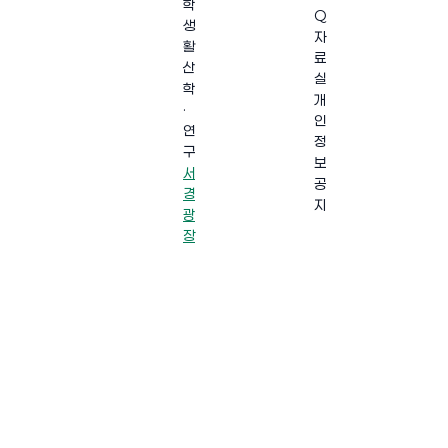
학
Q
생
자
활
료
산
실
학
개
·
인
연
정
구
보
서
공
경
지
광
장
·