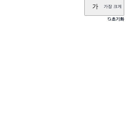
가
가장 크게
초기화