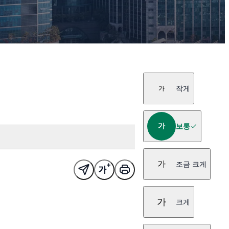
작게
가
가
보통
가
조금 크게
가
크게