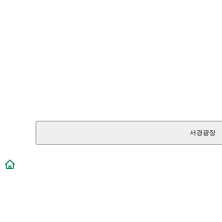
서경광장
메인페이지로 이동