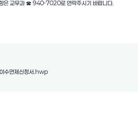
사항은 교무과
☎
940-7020로 연락주시기 바랍니다.
(새 창 열림)
이수면제신청서.hwp