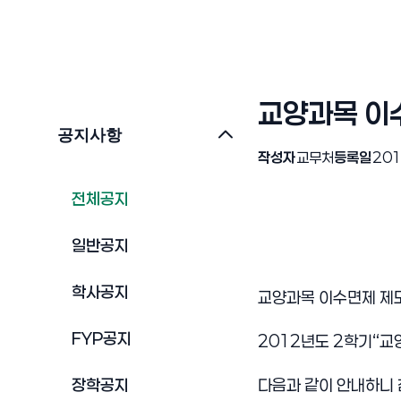
교양과목 이
공지사항
작성자
교무처
등록일
201
전체공지
일반공지
학사공지
교양과목 이수면제 제
FYP공지
2012년도 2학기“교
장학공지
다음과 같이 안내하니 