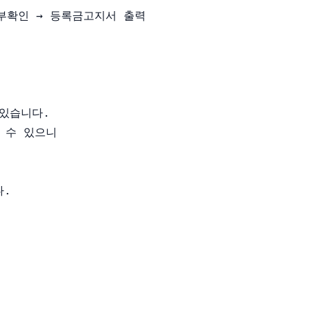
부확인 → 등록금고지서 출력

습니다. 

수 있으니  

.
