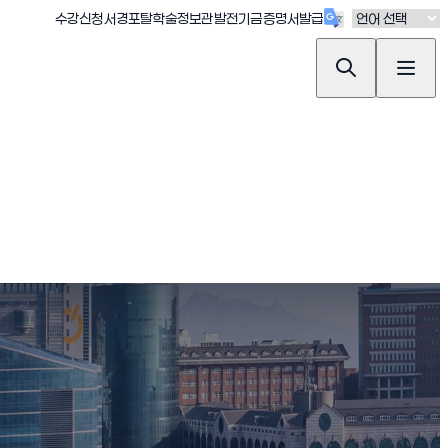
(새창 열림)
(새창 열림)
(새창 열림)
(새창 열림)
(새창 열림)
수강신청
서경포탈
학술정보관
발전기금
증명서발급