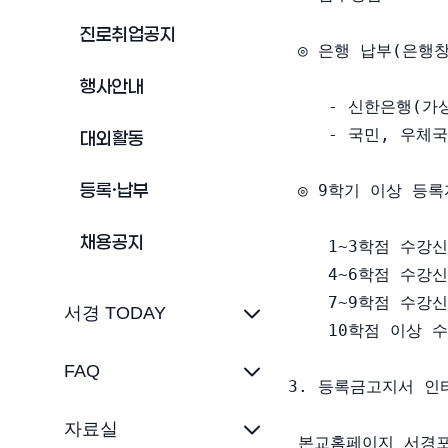
진로취업공지
 ◎ 은행 납부(은행
행사안내
    - 신한은행(가
    - 국민, 우체국
대외활동
등록·납부
 ◎ 9학기 이상 등록
채용공지
    1~3학점 수강신
    4~6학점 수강신
    7~9학점 수강신
서경 TODAY
    10학점 이상 
FAQ
3. 등록금고지서 인터
자료실
 본교홈페이지 서경포