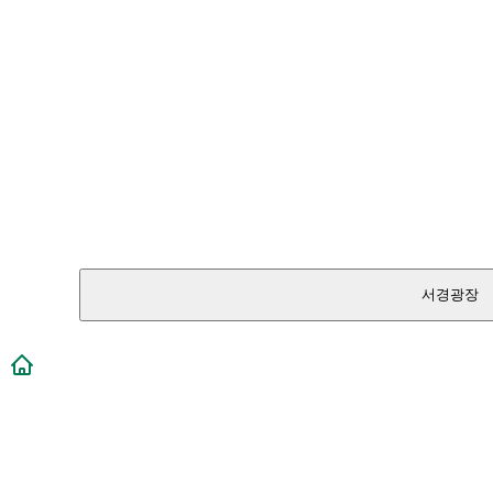
서경광장
메인페이지로 이동