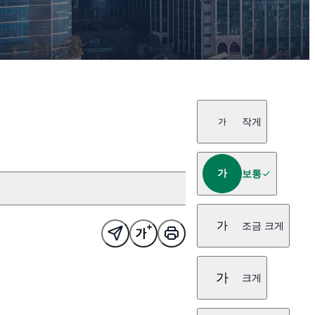
작게
가
가
보통
가
조금 크게
가
크게