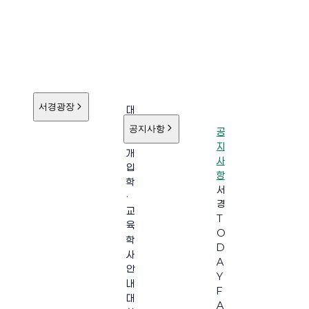
서경광장
대
학
공지사항
공
소
지
개
사
입
항
학
서
·
경
교
T
육
O
학
D
사
A
안
Y
내
F
대
A