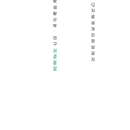
학
Q
생
자
활
료
산
실
학
개
·
인
연
정
구
보
서
공
경
지
광
장
·