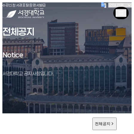
(새창 열림)
(새창 열림)
(새창 열림)
서경대학교
수강신청
서경포탈
증명서발급
전체공지
Notice
Notice
서경대학교 공지사항입니다.
전체공지