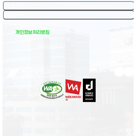
주요기관
주요서비스
개인정보처리방침
이메일무단수집거
부
(새 창 열림)
대학정보공시
유튜브 새
인스
02713 서울시 성북구 서경로 124 (정릉동 16-1)
대표 전화번호
02-940-7114