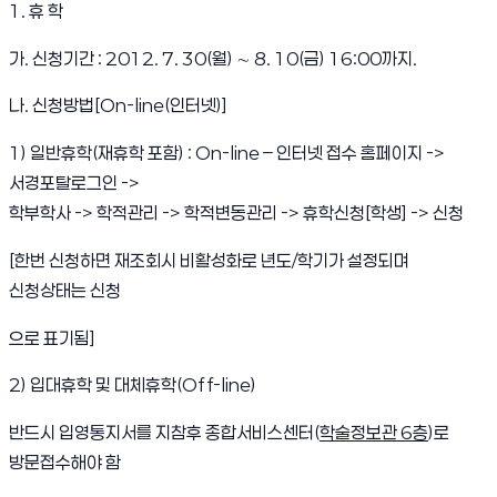
1. 휴 학
가. 신청기간 : 2012. 7. 30(월) ∼ 8. 10(금) 16:00까지.
나. 신청방법[On-line(인터넷)]
1) 일반휴학(재휴학 포함) : On-line – 인터넷 접수 홈페이지 ->
서경포탈로그인 ->
학부학사 -> 학적관리 -> 학적변동관리 -> 휴학신청[학생] -> 신청
[한번 신청하면 재조회시 비활성화로 년도/학기가 설정되며
신청상태는 신청
으로 표기됨]
2) 입대휴학 및 대체휴학(Off-line)
반드시 입영통지서를 지참후 종합서비스센터(
학술정보관 6층
)로
방문접수해야 함