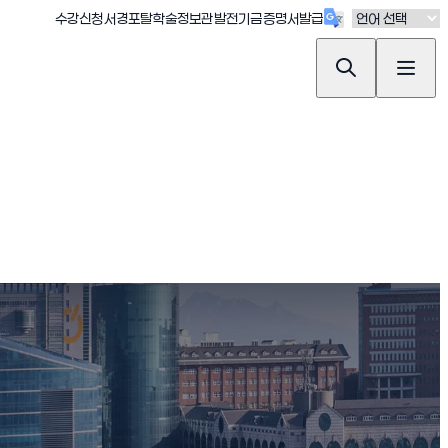
(새창 열림)
(새창 열림)
(새창 열림)
(새창 열림)
(새창 열림)
수강신청
서경포탈
학술정보관
발전기금
증명서발급