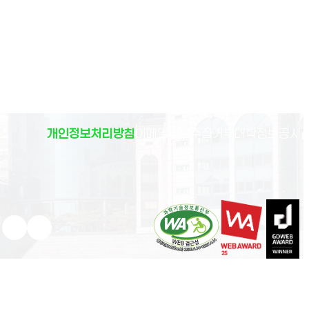
(
개인정보처리방침
이메일무단수집거부
대학정보공시
)
유튜브 새 창으로 열림
인스타그램 새 창으로 열림