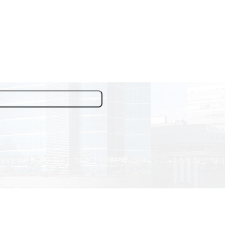
대표 전화번호
02-940-7114
상황실 전화번호
02-940-7047
(*긴급상황발생시