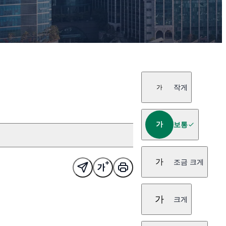
작게
가
가
보통
가
조금 크게
가
크게