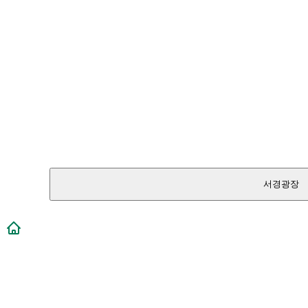
서경광장
메인페이지로 이동