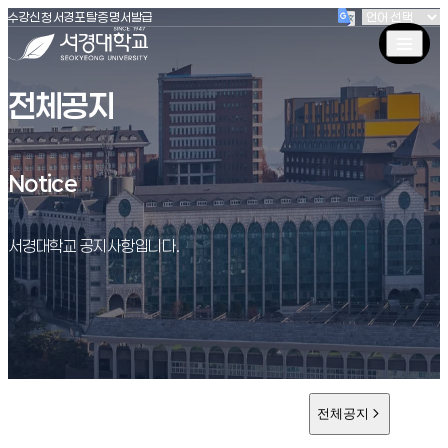
(새창 열림)
(새창 열림)
(새창 열림)
서경대학교
수강신청
서경포탈
증명서발급
전체공지
Notice
Notice
서경대학교 공지사항입니다.
전체공지