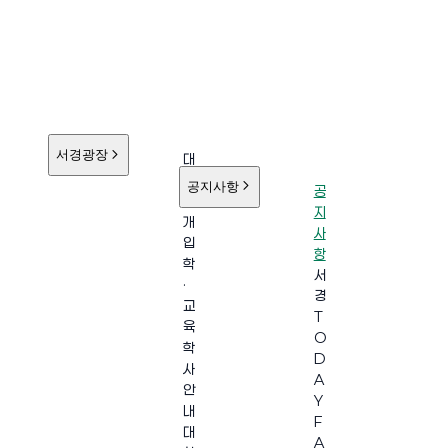
서경광장
대
학
공지사항
공
소
지
개
사
입
항
학
서
·
경
교
T
육
O
학
D
사
A
안
Y
내
F
대
A