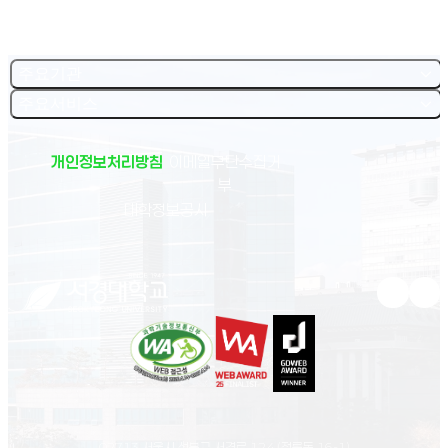
주요기관
주요서비스
개인정보처리방침
이메일무단수집거
부
(새 창 열림)
대학정보공시
유튜브 새
인스
02713 서울시 성북구 서경로 124 (정릉동 16-1)