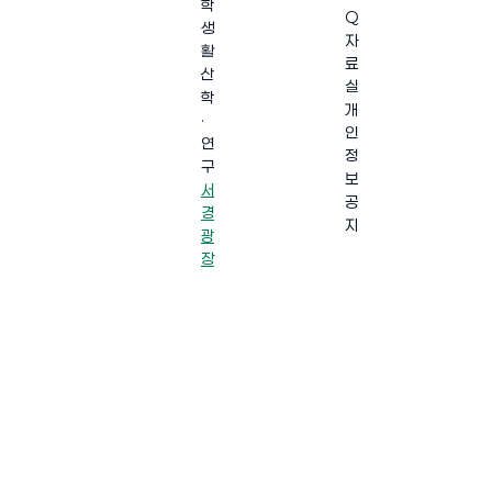
학
Q
생
자
활
료
산
실
학
개
·
인
연
정
구
보
서
공
경
지
광
장
·