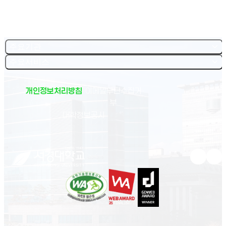
주요기관
주요서비스
개인정보처리방침
이메일무단수집거
부
(새 창 열림)
대학정보공시
유튜브 새
인스