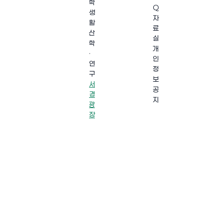
학
Q
생
자
활
료
산
실
학
개
·
인
연
정
구
보
서
공
경
지
광
장
·