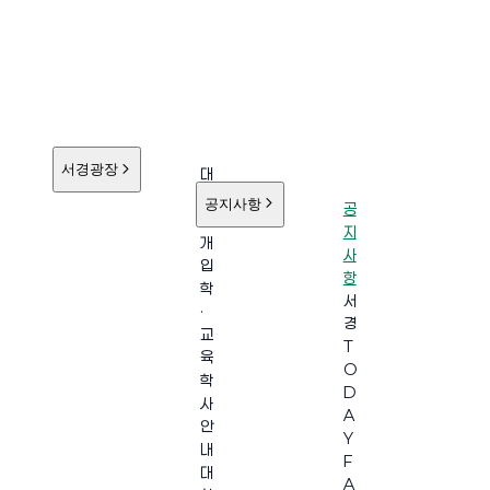
서경광장
대
학
공지사항
공
소
지
개
사
입
항
학
서
·
경
교
T
육
O
학
D
사
A
안
Y
내
F
대
A