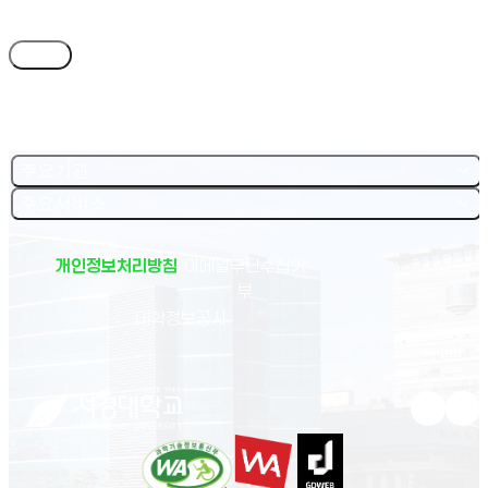
목록
주요기관
주요서비스
개인정보처리방침
이메일무단수집거
부
(새 창 열림)
대학정보공시
유튜브 새
인스