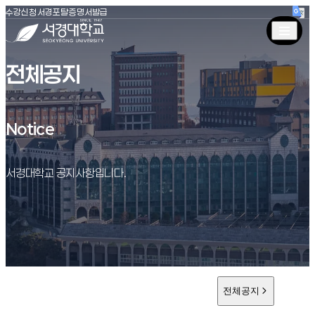
(새창 열림)
(새창 열림)
(새창 열림)
서경대학교
수강신청
서경포탈
증명서발급
전체공지
Notice
Notice
서경대학교 공지사항입니다.
전체공지