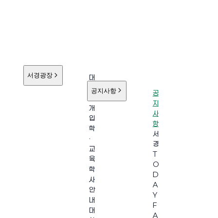
서경광장
대
학
공지사항
공
소
지
개
사
입
항
학
서
·
경
교
T
육
O
학
D
사
A
안
Y
내
F
대
A