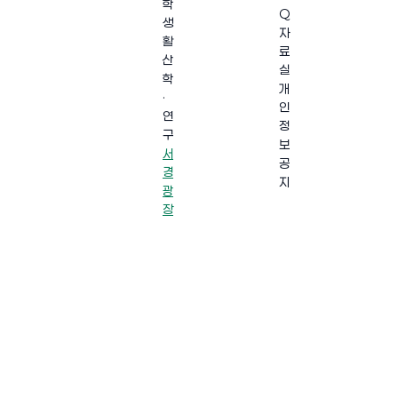
학
Q
생
자
활
료
산
실
학
개
·
인
연
정
구
보
서
공
경
지
광
장
·