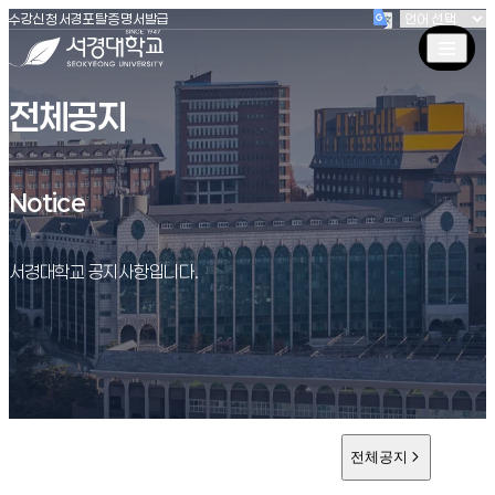
(새창 열림)
(새창 열림)
(새창 열림)
서경대학교
수강신청
서경포탈
증명서발급
전체공지
Notice
Notice
서경대학교 공지사항입니다.
전체공지