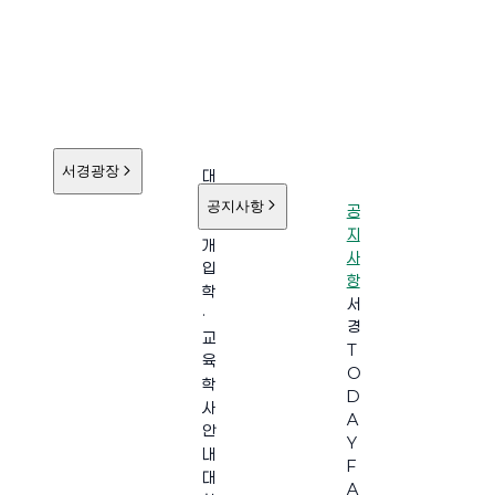
서경광장
대
학
공지사항
공
소
지
개
사
입
항
학
서
·
경
교
T
육
O
학
D
사
A
안
Y
내
F
대
A