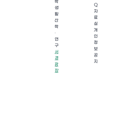
학
Q
생
자
활
료
산
실
학
개
·
인
연
정
구
보
서
공
경
지
광
장
·